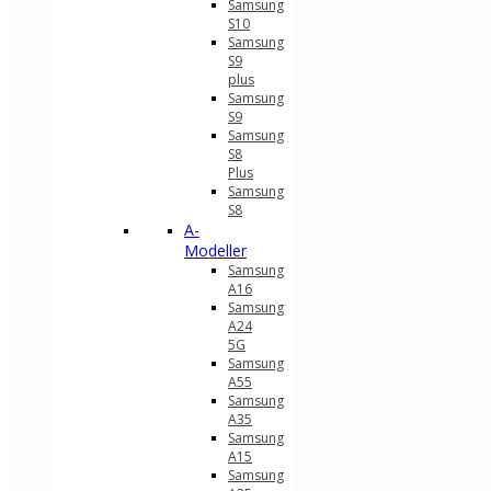
Samsung
S10
Samsung
S9
plus
Samsung
S9
Samsung
S8
Plus
Samsung
S8
A-
Modeller
Samsung
A16
Samsung
A24
5G
Samsung
A55
Samsung
A35
Samsung
A15
Samsung