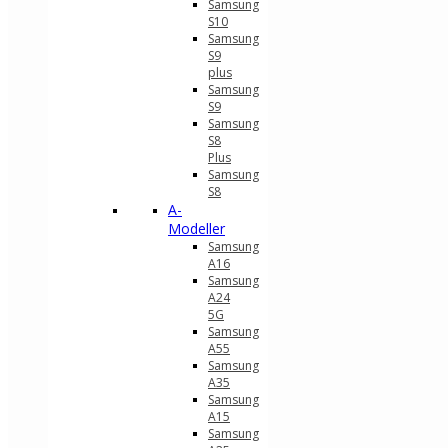
Samsung
S10
Samsung
S9
plus
Samsung
S9
Samsung
S8
Plus
Samsung
S8
A-
Modeller
Samsung
A16
Samsung
A24
5G
Samsung
A55
Samsung
A35
Samsung
A15
Samsung