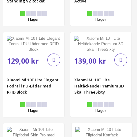
Standing V2 Rocket
Active
I lager
I lager
129,00 kr
139,00 kr
Xiaomi Mi 10T Lite Elegant
Xiaomi Mi 10T Lite
Fodral i PU-Läder med
Heltäckande Premium 3D
RFID Block
Skal ThreeSixty
I lager
I lager