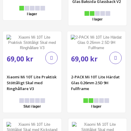
Glas Baksida Glassback V2
I lager
I lager
69,00 kr
69,00 kr
Xiaomi Mi 10T Lite Praktisk
2-PACK Mi 10T Lite Härdat
Stöttåligt Skal med
Glas 0.26mm 2.5D 9H
Ringhållare V3
Fullframe
Slut i lager
I lager