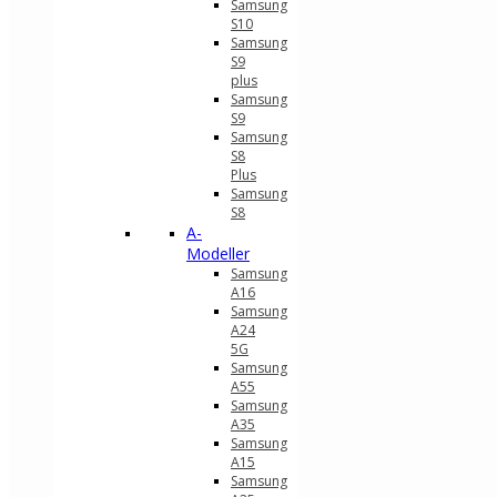
Samsung
S10
Samsung
S9
plus
Samsung
S9
Samsung
S8
Plus
Samsung
S8
A-
Modeller
Samsung
A16
Samsung
A24
5G
Samsung
A55
Samsung
A35
Samsung
A15
Samsung