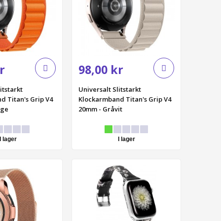
r
98,00 kr
itstarkt
Universalt Slitstarkt
 Titan's Grip V4
Klockarmband Titan's Grip V4
nge
20mm - Gråvit
I lager
I lager