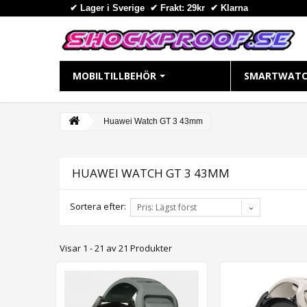
✔ Lager i Sverige ✔ Frakt: 29kr
✔
Klarna
MOBILTILLBEHÖR
SMARTWATC
IPHONE
APPLE WAT
Huawei Watch GT 3 43mm
iPhone 16 Plus
Apple Watch
iPhone 16 Pro Max
Apple Watch
HUAWEI WATCH GT 3 43MM
iPhone 16 Pro
Apple Watch
iPhone 16
Apple Watch
Sortera efter:
Pris: Lägst först
iPhone 15 Pro Max
Apple Watch
iPhone 15 Pro
Apple Watch
Visar 1 - 21 av 21 Produkter
iPhone 15 Plus
Apple Watch 
iPhone 15