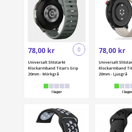
iPhone 14 Pro Max
iPhone 14 Plus
iPhone 14 Pro
iPhone 14
iPhone SE 2022
iPhone 13 Pro Max
78,00 kr
78,00 kr
iPhone 13 Pro
Universalt Slitstarkt
iPhone 13
Universalt Slitsta
Klockarmband Titan's Grip
Klockarmband Tit
iPhone 13 Mini
20mm - Mörkgrå
20mm - Ljusgrå
iPhone 12 Mini
iPhone 12 Pro Max
I lager
I lage
iPhone 12 Pro
iPhone 12
iPhone SE (2020)
iPhone 11 Pro Max