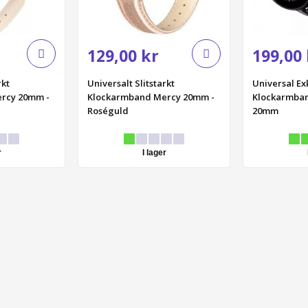
129,00 kr
199,00 
rkt
Universalt Slitstarkt
Universal Ex
rcy 20mm -
Klockarmband Mercy 20mm -
Klockarmban
Roséguld
20mm
r
I lager