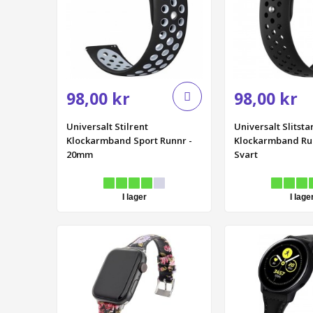
iPhone 11
iPhone 11 Pro
iPhone XR
iPhone XS Max
iPhone XS
98,00 kr
98,00 kr
iPhone X
Universalt Stilrent
Universalt Slitsta
iPhone 7 Plus
Klockarmband Sport Runnr -
Klockarmband Ru
iPhone 7
20mm
Svart
iPhone 8 Plus
iPhone 8
I lager
I lage
iPhone 6 Plus / 6S Plus
iPhone 6/6S