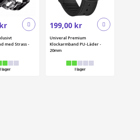
kr
199,00 kr
klusivt
Univeral Premium
d med Strass -
Klockarmband PU-Läder -
20mm
I lager
I lager