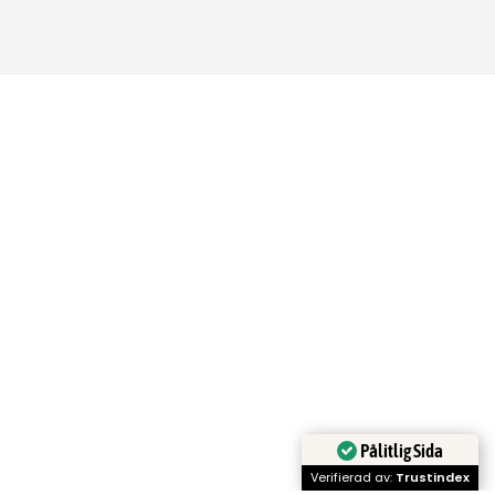
Pålitlig Sida
Verifierad av:
Trustindex