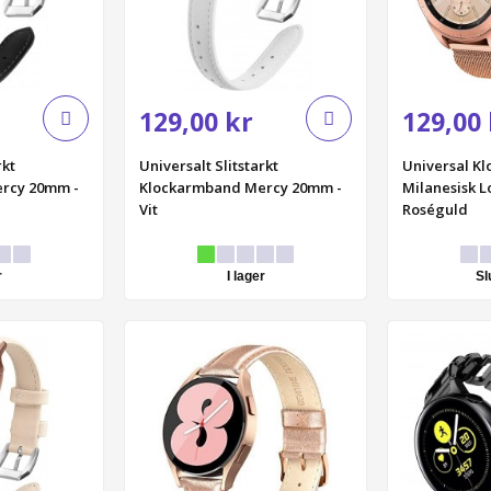
129,00 kr
129,00 
rkt
Universalt Slitstarkt
Universal K
rcy 20mm -
Klockarmband Mercy 20mm -
Milanesisk 
Vit
Roséguld
r
I lager
Sl