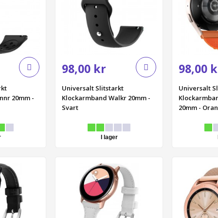
98,00 kr
98,00 k
rkt
Universalt Slitstarkt
Universalt Sl
nnr 20mm -
Klockarmband Walkr 20mm -
Klockarmband
Svart
20mm - Ora
r
I lager