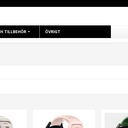
H TILLBEHÖR
ÖVRIGT
CH
 38mm
 40mm
 41mm
 42mm
 44mm
 45mm
49mm Ultra