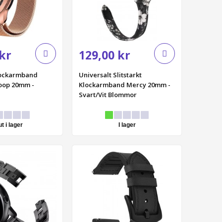
kr
129,00 kr
lockarmband
Universalt Slitstarkt
Loop 20mm -
Klockarmband Mercy 20mm -
Svart/Vit Blommor
ut i lager
I lager