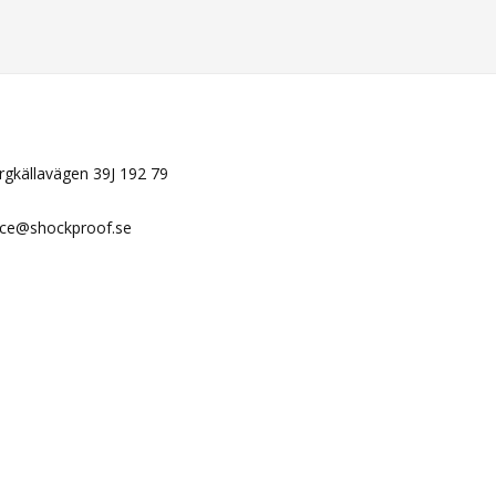
N
ergkällavägen 39J 192 79
ice@shockproof.se