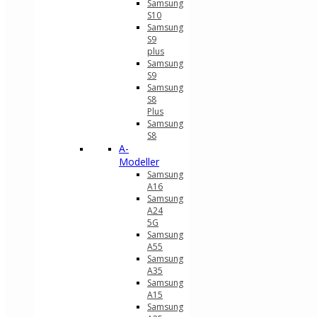
Samsung
S10
Samsung
S9
plus
Samsung
S9
Samsung
S8
Plus
Samsung
S8
A-
Modeller
Samsung
A16
Samsung
A24
5G
Samsung
A55
Samsung
A35
Samsung
A15
Samsung