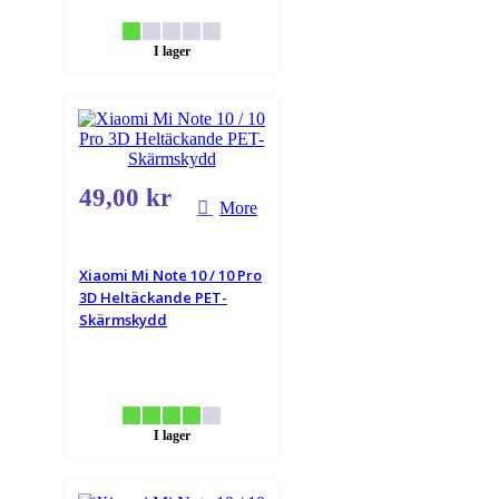
I lager
49,00 kr
More
Xiaomi Mi Note 10 / 10 Pro
3D Heltäckande PET-
Skärmskydd
I lager