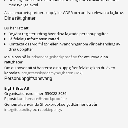
med tydliga avtal
Alla samarbetspartners uppfyller GDPR och andra relevanta lagkrav.
Dina rättigheter
Du har rätt att:
Begära registerutdrag över dina lagrade personuppgifter
Få felaktig information rättad
Kontakta oss vid frågor eller invändningar om vår behandling av
dina uppgifter
Maila oss på
kundservice@shockproof.se
för att utöva dina
rättigheter.
Om du anser att vi hanterar dina uppgifter felaktigt kan du även
kontakta
Integritetsskyddsmyndigheten (IMY)
.
Personuppgiftsansvarig
Eight Bits AB
Organisationsnummer: 559022-8986
E-post:
kundservice@shockproof.se
Genom att använda Shockproof.se godkänner du vår
integritetspolicy
och
cookiepolicy
.