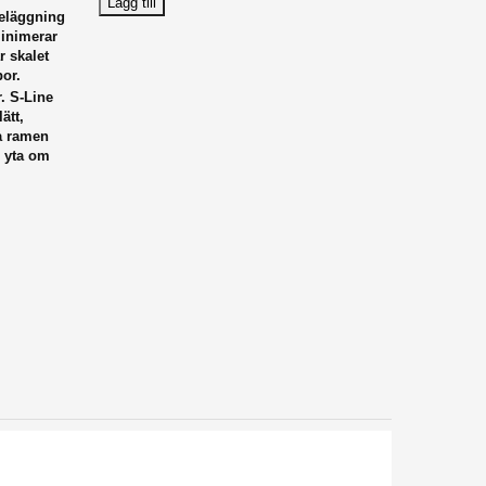
Lägg till
beläggning
minimerar
r skalet
or.
r.
S-Line
ätt,
a ramen
 yta om