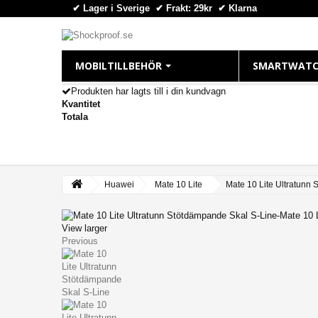
✔ Lager i Sverige ✔ Frakt: 29kr
✔
Klarna
MOBILTILLBEHÖR
SMARTWATC
Produkten har lagts till i din kundvagn
Kvantitet
IPHONE
APPLE WAT
Totala
iPhone 16 Plus
Apple Watch
iPhone 16 Pro Max
Apple Watch
iPhone 16 Pro
Apple Watch
Huawei
Mate 10 Lite
Mate 10 Lite Ultratunn
iPhone 16
Apple Watch
iPhone 15 Pro Max
Apple Watch
View larger
Previous
iPhone 15 Pro
Apple Watch
iPhone 15 Plus
Apple Watch 
iPhone 15
iPhone 14 Pro Max