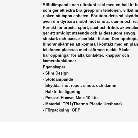
Stötdämpande och ultratunt skal med
en halkfri 
som ger ett extra bra grepp om telefonen, vilket 
risken att tappa enheten. Förutom detta så skydda
även din dyrbara mobil mot smuts, damm och rep
Perfekt för arbete, sport, spel och fritids aktivitete
ger ett smidigt utseende och är dessutom snygg, l
slitstark och passar perfekt i fickan.
Den upphöjd
hindrar skärmen att komma i kontakt med en plan
telefonen placeras med skärmen nedåt. Skalet
har
öppningar för alla kontakter, knappar och
kamerafunktioner.
Egenskaper:
- Slim Design
- Stötdämpande
- Skyddar mot repor, smuts och damm
- H
alkfri beläggning
- Passar: Huawei Mate 10 Lite
- Material:
TPU (Thermo Plastic Urethane)
- Förpackning: OPP