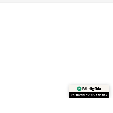
Pålitlig Sida
Verifierad av:
Trustindex