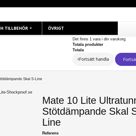
H TILLBEHÖR
ÖVRIGT
Det finns 1 vara i din varukorg.
Totala produkter
CH
Totala
Fortsätt handla
 38mm
Fortsä
 40mm
 41mm
 Stötdämpande Skal S-Line
 42mm
 44mm
Mate 10 Lite Ultratun
 45mm
Stötdämpande Skal 
49mm Ultra
Line
Referens