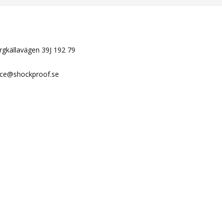
N
ergkällavägen 39J 192 79
ice@shockproof.se