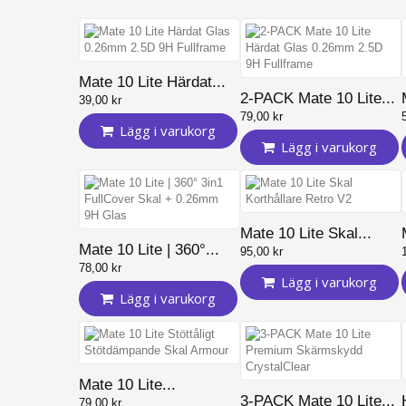
iPhone 11 Pro
iPhone XR
iPhone XS Max
Mate 10 Lite Härdat...
2-PACK Mate 10 Lite...
iPhone XS
39,00 kr
79,00 kr
iPhone X
Lägg i varukorg
Lägg i varukorg
iPhone 7 Plus
iPhone 7
iPhone 8 Plus
Mate 10 Lite Skal...
iPhone 8
Mate 10 Lite | 360°...
95,00 kr
iPhone 6 Plus / 6S Plus
78,00 kr
Lägg i varukorg
iPhone 6/6S
Lägg i varukorg
Mate 10 Lite...
3-PACK Mate 10 Lite...
79,00 kr