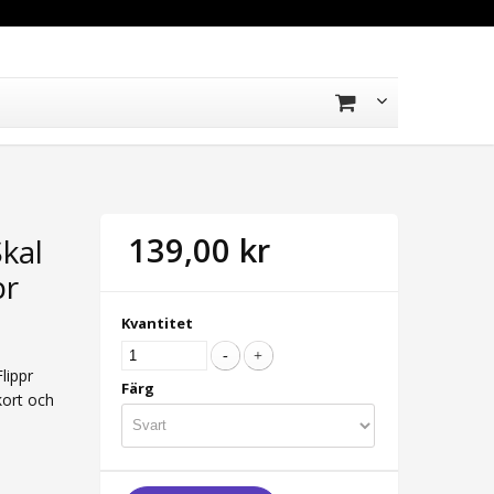
139,00 kr
kal
pr
Kvantitet
lippr
Färg
kort och