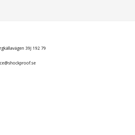
N
ergkällavägen 39J 192 79
ice@shockproof.se