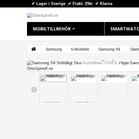
✔ Lager i Sverige ✔ Frakt: 29kr
✔
Klarna
MOBILTILLBEHÖR
SMARTWATC
IPHONE
APPLE WAT
Samsung
S-Modeller
Samsung S9
Samsu
View larger
iPhone 16 Plus
Apple Watch
iPhone 16 Pro Max
Apple Watch
iPhone 16 Pro
Apple Watch
iPhone 16
Apple Watch
iPhone 15 Pro Max
Apple Watch
iPhone 15 Pro
Apple Watch
iPhone 15 Plus
Apple Watch 
iPhone 15
iPhone 14 Pro Max