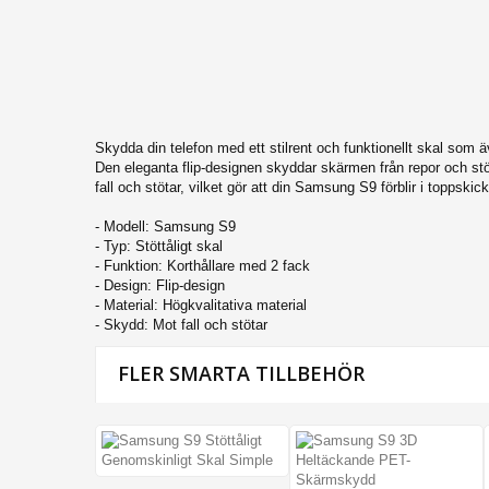
iPhone 14 Plus
iPhone 14 Pro
iPhone 14
iPhone SE 2022
iPhone 13 Pro Max
Skydda din telefon med ett stilrent och funktionellt skal som ä
Den eleganta flip-designen skyddar skärmen från repor och stöt
iPhone 13 Pro
fall och stötar, vilket gör att din Samsung S9 förblir i toppskic
iPhone 13
- Modell: Samsung S9
iPhone 13 Mini
- Typ: Stöttåligt skal
- Funktion: Korthållare med 2 fack
iPhone 12 Mini
- Design: Flip-design
- Material: Högkvalitativa material
iPhone 12 Pro Max
- Skydd: Mot fall och stötar
iPhone 12 Pro
FLER SMARTA TILLBEHÖR
iPhone 12
iPhone SE (2020)
iPhone 11 Pro Max
iPhone 11