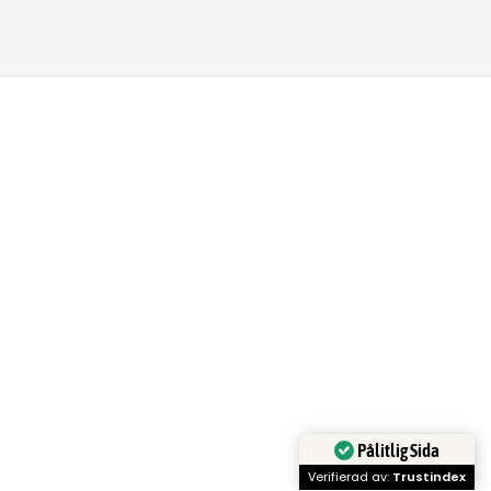
Pålitlig Sida
Verifierad av:
Trustindex