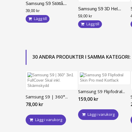
Samsung S9 Stöttå...
iPhone 11 Pro
Samsung S9 3D Hel...
39,00 kr
iPhone XR
59,00 kr
Lägg till
iPhone XS Max
Lägg till
iPhone XS
iPhone X
iPhone 7 Plus
30 ANDRA PRODUKTER I SAMMA KATEGORI:
iPhone 7
iPhone 8 Plus
iPhone 8
iPhone 6 Plus / 6S Plus
Samsung S9 Flipfodral...
iPhone 6/6S
Samsung S9 | 360°...
159,00 kr
78,00 kr
Lägg i varukorg
Lägg i varukorg