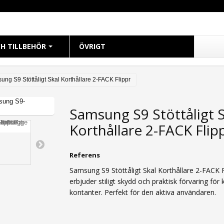
H TILLBEHÖR
ÖVRIGT
CH
ng S9 Stöttåligt Skal Korthållare 2-FACK Flippr
 38mm
Samsung S9 Stöttåligt S
 40mm
Korthållare 2-FACK Flip
 41mm
 42mm
Referens
 44mm
Samsung S9 Stöttåligt Skal Korthållare 2-FACK F
 45mm
erbjuder stiligt skydd och praktisk förvaring för 
49mm Ultra
kontanter. Perfekt för den aktiva användaren.