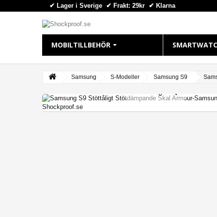
✔ Lager i Sverige ✔ Frakt: 29kr
✔
Klarna
MOBILTILLBEHÖR
SMARTWATC
IPHONE
APPLE WAT
Samsung
S-Modeller
Samsung S9
Sams
View larger
iPhone 16 Plus
Apple Watch
iPhone 16 Pro Max
Apple Watch
iPhone 16 Pro
Apple Watch
iPhone 16
Apple Watch
iPhone 15 Pro Max
Apple Watch
iPhone 15 Pro
Apple Watch
iPhone 15 Plus
Apple Watch 
iPhone 15
iPhone 14 Pro Max