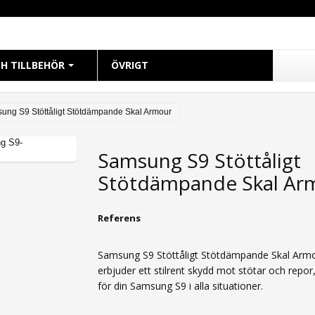
H TILLBEHÖR
ÖVRIGT
CH
ung S9 Stöttåligt Stötdämpande Skal Armour
 38mm
Samsung S9 Stöttåligt
 40mm
Stötdämpande Skal Ar
 41mm
 42mm
Referens
 44mm
 45mm
Samsung S9 Stöttåligt Stötdämpande Skal Arm
49mm Ultra
erbjuder ett stilrent skydd mot stötar och repor
för din Samsung S9 i alla situationer.