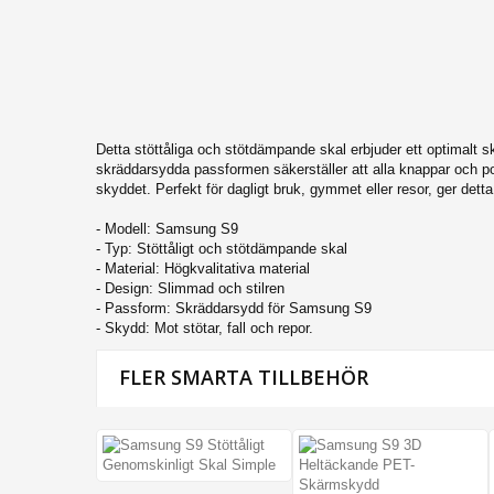
iPhone 14 Plus
iPhone 14 Pro
iPhone 14
iPhone SE 2022
iPhone 13 Pro Max
Detta stöttåliga och stötdämpande skal erbjuder ett optimalt 
skräddarsydda passformen säkerställer att alla knappar och por
iPhone 13 Pro
skyddet. Perfekt för dagligt bruk, gymmet eller resor, ger detta
iPhone 13
- Modell: Samsung S9
iPhone 13 Mini
- Typ: Stöttåligt och stötdämpande skal
- Material: Högkvalitativa material
iPhone 12 Mini
- Design: Slimmad och stilren
- Passform: Skräddarsydd för Samsung S9
iPhone 12 Pro Max
- Skydd: Mot stötar, fall och repor.
iPhone 12 Pro
FLER SMARTA TILLBEHÖR
iPhone 12
iPhone SE (2020)
iPhone 11 Pro Max
iPhone 11