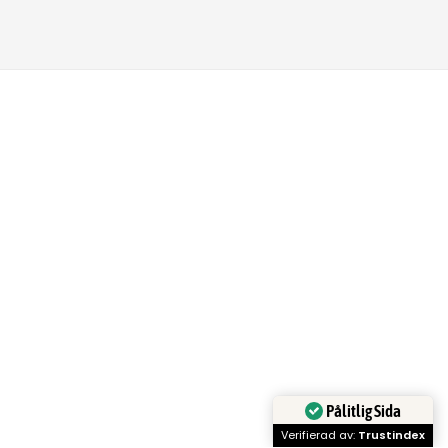
Pålitlig Sida
Verifierad av:
Trustindex