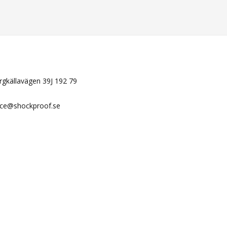
N
ergkällavägen 39J 192 79
ice@shockproof.se