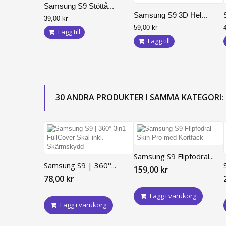
Samsung S9 Stöttå...
iPhone 11 Pro
Samsung S9 3D Hel...
39,00 kr
iPhone XR
59,00 kr
Lägg till
iPhone XS Max
Lägg till
iPhone XS
iPhone X
iPhone 7 Plus
30 ANDRA PRODUKTER I SAMMA KATEGORI:
iPhone 7
iPhone 8 Plus
iPhone 8
iPhone 6 Plus / 6S Plus
Samsung S9 Flipfodral...
iPhone 6/6S
Samsung S9 | 360°...
159,00 kr
78,00 kr
Lägg i varukorg
Lägg i varukorg