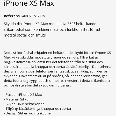
iPhone XS Max
Referens
2468-600512135
Skydda din iPhone XS Max med detta 360° heltäckande
silikonfodral som kombinerar stil och funktionalitet för att
motstå stötar och smuts.
Detta silikonfodral erbjuder ett heltäckande skydd för din iPhone XS
Max, vilket skyddar mot stötar, repor och smuts. Tillverkat av
högkvalitativt silikon, omsluter det telefonen från alla sidor och
säkerställer att alla knappar och portar är lättåtkomliga. Den stilrena
designen gör att din telefon ser fantastisk ut samtidigt som den är
skyddad. Oavsett om du är på språng, på jobbet eller hemma, ger
detta fodral dig trygghet och sinnesro. Investera i detta silikonfodral
och ge din telefon det skydd den förtjänar.
- Passar: iPhone XS Max
- Material: Silikon
- Skydd: 360° heltäckande
- Tillgång: Lättåtkomliga knappar och portar
- Design: Stilren och funktionell