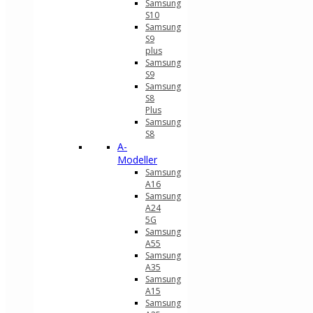
Samsung
S10
Samsung
S9
plus
Samsung
S9
Samsung
S8
Plus
Samsung
S8
A-
Modeller
Samsung
A16
Samsung
A24
5G
Samsung
A55
Samsung
A35
Samsung
A15
Samsung