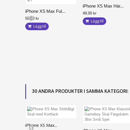
iPhone 11 Pro
iPhone XS Max Här...
iPhone XS Max Ful...
iPhone XR
49,00 kr
59,00 kr
Lägg till
iPhone XS Max
Lägg till
iPhone XS
iPhone X
iPhone 7 Plus
iPhone 7
iPhone 8 Plus
iPhone 8
iPhone 6 Plus / 6S Plus
30 ANDRA PRODUKTER I SAMMA KATEGORI:
iPhone 6/6S
iPhone XS Max...