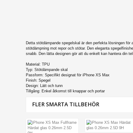
iPhone 14 Plus
iPhone 14 Pro
iPhone 14
iPhone SE 2022
iPhone 13 Pro Max
Detta stötdämpande spegelskal är den perfekta lösningen för a
iPhone 13 Pro
stötdämpning mot repor och stötar. Den eleganta spegelfinishe
snabb. Den lätta designen gör att du enkelt kan hantera din telef
iPhone 13
Material: TPU
iPhone 13 Mini
Typ: Stötdämpande skal
iPhone 12 Mini
Passform: Specifikt designat för iPhone XS Max
Finish: Spegel
iPhone 12 Pro Max
Design: Lätt och tunn
Tillgång: Enkel åtkomst till knappar och portar
iPhone 12 Pro
iPhone 12
FLER SMARTA TILLBEHÖR
iPhone SE (2020)
iPhone 11 Pro Max
iPhone 11