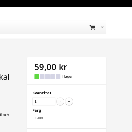
59,00 kr
kal
I lager
Kvantitet
Färg
l och
Guld