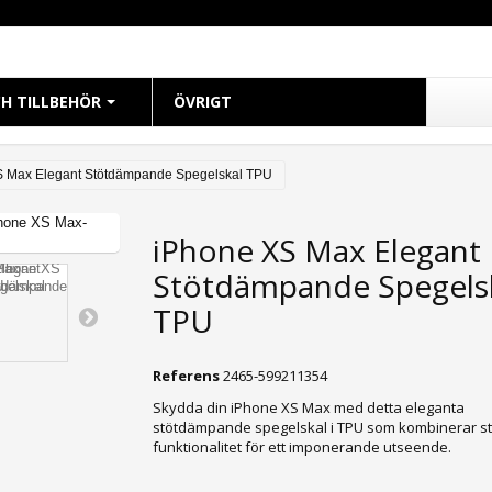
H TILLBEHÖR
ÖVRIGT
CH
S Max Elegant Stötdämpande Spegelskal TPU
 38mm
iPhone XS Max Elegant
 40mm
Stötdämpande Spegels
 41mm
 42mm
TPU
 44mm
 45mm
Referens
2465-599211354
49mm Ultra
Skydda din iPhone XS Max med detta eleganta
stötdämpande spegelskal i TPU som kombinerar sti
funktionalitet för ett imponerande utseende.