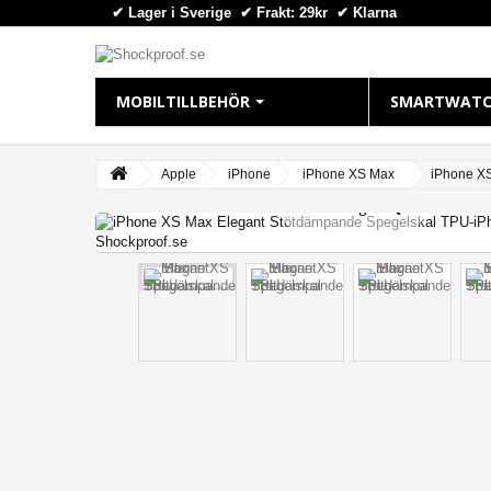
✔ Lager i Sverige ✔ Frakt: 29kr
✔
Klarna
MOBILTILLBEHÖR
SMARTWATC
IPHONE
APPLE WAT
Apple
iPhone
iPhone XS Max
iPhone X
View larger
iPhone 16 Plus
Apple Watch
iPhone 16 Pro Max
Apple Watch
iPhone 16 Pro
Apple Watch
iPhone 16
Apple Watch
iPhone 15 Pro Max
Apple Watch
iPhone 15 Pro
Apple Watch
iPhone 15 Plus
Apple Watch 
iPhone 15
iPhone 14 Pro Max