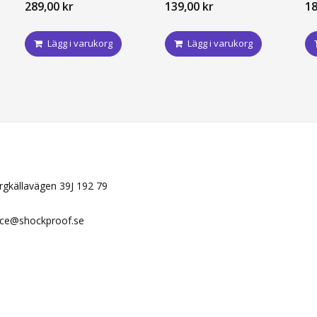
289,00 kr
139,00 kr
18
Lägg i varukorg
Lägg i varukorg
N
ergkällavägen 39J 192 79
ice@shockproof.se