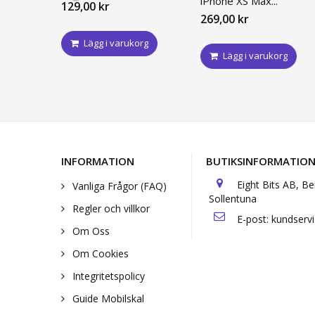
iPhone XS Max...
129,00 kr
269,00 kr
Lägg i varukorg
Lägg i varukorg
INFORMATION
BUTIKSINFORMATIO
Eight Bits AB, B
Vanliga Frågor (FAQ)
Sollentuna
Regler och villkor
E-post:
kundserv
Om Oss
Om Cookies
Integritetspolicy
Guide Mobilskal