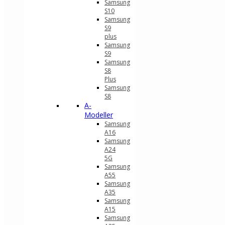
Samsung
S10
Samsung
S9
plus
Samsung
S9
Samsung
S8
Plus
Samsung
S8
A-
Modeller
Samsung
A16
Samsung
A24
5G
Samsung
A55
Samsung
A35
Samsung
A15
Samsung