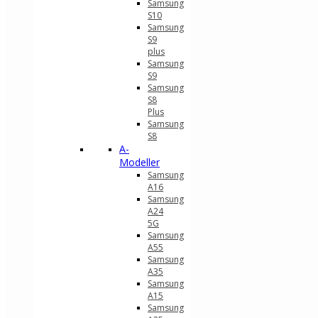
Samsung
S10
Samsung
S9
plus
Samsung
S9
Samsung
S8
Plus
Samsung
S8
A-
Modeller
Samsung
A16
Samsung
A24
5G
Samsung
A55
Samsung
A35
Samsung
A15
Samsung