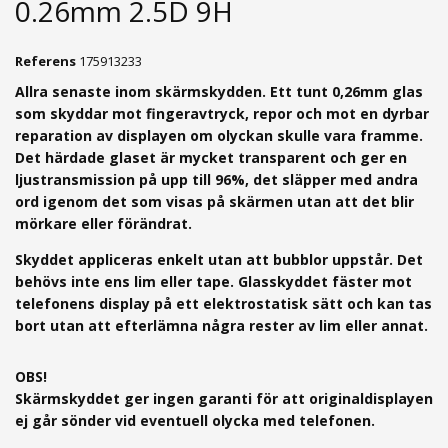
0.26mm 2.5D 9H
Referens
175913233
Allra senaste inom skärmskydden. Ett tunt 0,26mm g
las
som skyddar mot fingeravtryck, repor och mot en dyrbar
reparation av displayen om olyckan skulle vara framme.
Det härdade glaset är mycket transparent och ger en
ljustransmission på upp till 96%, det släpper med andra
ord igenom det som visas på skärmen utan att det blir
mörkare eller förändrat.
Skyddet appliceras enkelt utan att bubblor uppstår. Det
behövs inte ens lim eller tape. Glasskyddet fäster mot
telefonens display på ett elektrostatisk sätt och kan tas
bort utan att efterlämna några rester av lim eller annat.
OBS!
Skärmskyddet ger ingen garanti för att originaldisplayen
ej går sönder vid eventuell olycka med telefonen.