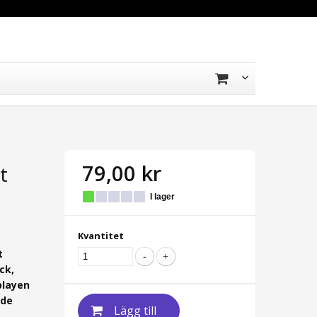
79,00 kr
t
I lager
Kvantitet
t
ck,
playen
ade
Lägg till