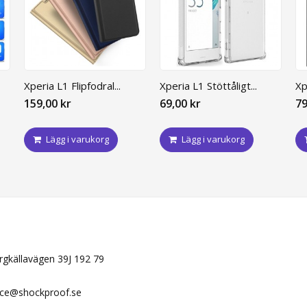
Xperia L1 Flipfodral...
Xperia L1 Stöttåligt...
Xp
159,00 kr
69,00 kr
79
Lägg i varukorg
Lägg i varukorg
N
ergkällavägen 39J 192 79
ice@shockproof.se