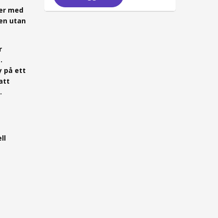
per med
en utan
r
.
y på ett
att
.
ll