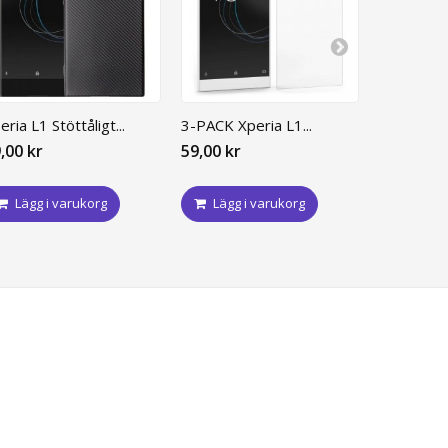
eria L1 Stöttåligt...
3-PACK Xperia L1...
Sony Xperi
,00 kr
59,00 kr
199,00 kr
Lägg i varukorg
Lägg i varukorg
Lägg i