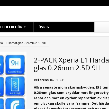
H TILLBEHÖR
ÖVRIGT
CH
ia L1 Härdat glas 0.26mm 2.5D 9H
 38mm
2-PACK Xperia L1 Härda
 40mm
glas 0.26mm 2.5D 9H
 41mm
 42mm
Referens
162013231
 44mm
Allra senaste inom skärmskydden. Ett tun
 45mm
0,26mm g
las som skyddar mot fingeravtry
49mm Ultra
repor och mot en dyrbar reparation av dis
om olyckan skulle vara framme. Det härd
glaset är mycket transparent och ger en