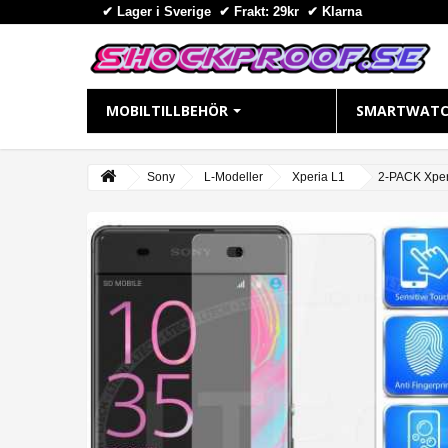
✔ Lager i Sverige ✔ Frakt: 29kr
✔
Klarna
MOBILTILLBEHÖR
SMARTWATC
IPHONE
APPLE WAT
Sony
L-Modeller
Xperia L1
2-PACK Xper
iPhone 16 Plus
Apple Watch
iPhone 16 Pro Max
Apple Watch
iPhone 16 Pro
Apple Watch
iPhone 16
Apple Watch
iPhone 15 Pro Max
Apple Watch
iPhone 15 Pro
Apple Watch
iPhone 15 Plus
Apple Watch 
iPhone 15