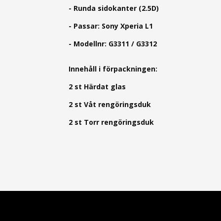
- Runda sidokanter (2.5D)
- Passar: Sony Xperia L1
- Modellnr:
G3311 / G3312
Innehåll i förpackningen:
2 st Härdat glas
2 st Våt rengöringsduk
2 st Torr rengöringsduk