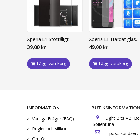
Xperia L1 Stöttåligt...
Xperia L1 Härdat glas...
39,00 kr
49,00 kr
Lägg i varukorg
Lägg i varukorg
INFORMATION
BUTIKSINFORMATIO
Eight Bits AB, B
Vanliga Frågor (FAQ)
Sollentuna
Regler och villkor
E-post:
kundserv
Om Oss