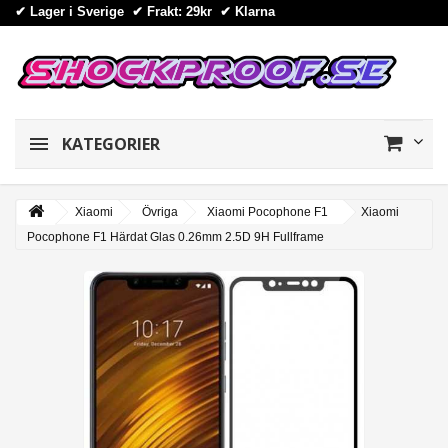
✔ Lager i Sverige ✔ Frakt: 29kr
✔
Klarna
KATEGORIER
Xiaomi
Övriga
Xiaomi Pocophone F1
Xiaomi
Pocophone F1 Härdat Glas 0.26mm 2.5D 9H Fullframe