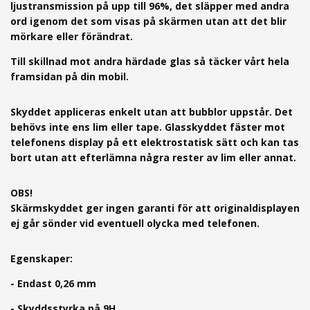
ljustransmission på upp till 96%, det släpper med andra
ord igenom det som visas på skärmen utan att det blir
mörkare eller förändrat.
Till skillnad mot andra härdade glas så täcker vårt hela
framsidan på din mobil.
Skyddet appliceras enkelt utan att bubblor uppstår. Det
behövs inte ens lim eller tape. Glasskyddet fäster mot
telefonens display på ett elektrostatisk sätt och kan tas
bort utan att efterlämna några rester av lim eller annat.
OBS!
Skärmskyddet ger ingen garanti för att originaldisplayen
ej går sönder vid eventuell olycka med telefonen.
Egenskaper:
- Endast 0,26 mm
- Skyddsstyrka på 9H