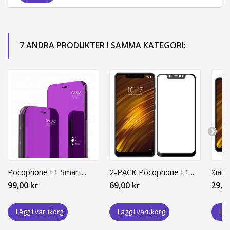
7 ANDRA PRODUKTER I SAMMA KATEGORI:
Pocophone F1 Smart...
2-PACK Pocophone F1...
Xiaom
99,00 kr
69,00 kr
29,0
Lägg i varukorg
Lägg i varukorg
Läg