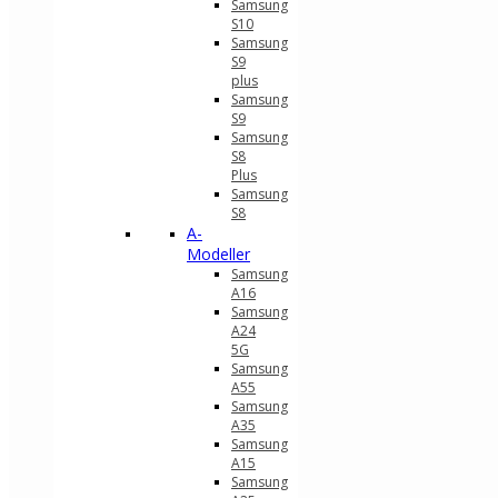
Samsung
S10
Samsung
S9
plus
Samsung
S9
Samsung
S8
Plus
Samsung
S8
A-
Modeller
Samsung
A16
Samsung
A24
5G
Samsung
A55
Samsung
A35
Samsung
A15
Samsung