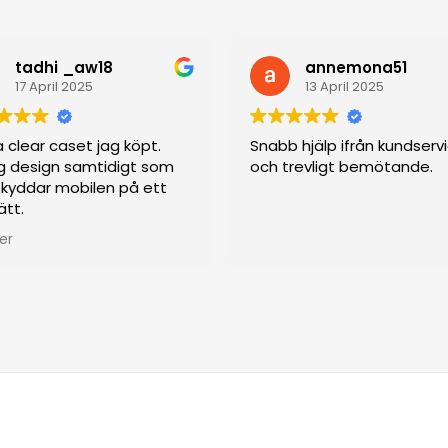
tadhi _aw18
annemona51
17 April 2025
13 April 2025
 clear caset jag köpt.
Snabb hjälp ifrån kundserv
g design samtidigt som
och trevligt bemötande.
kyddar mobilen på ett
ätt.
er
N