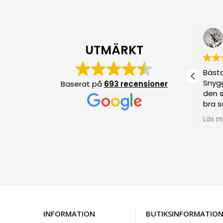
iPhone 11
iPhone 11 Pro
iPhone XR
Bo Rose'n
8 Maj 2025
UTMÄRKT
iPhone XS Max
iPhone XS
alet som
Ett fantastiskt bemötande
Bästa
iPhone X
en lite
och service i världsklass när jag
Snyg
Baserat på
693 recensioner
iPhone 7 Plus
som
beställt fel mobilskal och ville
den s
byta. Stort tack!
bra s
iPhone 7
ksidan
Läs m
iPhone 8 Plus
ller sig
 som är
iPhone 8
iPhone 6 Plus / 6S Plus
iPhone 6/6S
INFORMATION
BUTIKSINFORMATIO