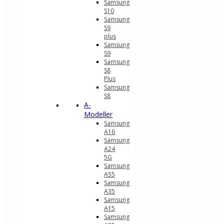
Samsung
S10
Samsung
S9
plus
Samsung
S9
Samsung
S8
Plus
Samsung
S8
A-
Modeller
Samsung
A16
Samsung
A24
5G
Samsung
A55
Samsung
A35
Samsung
A15
Samsung