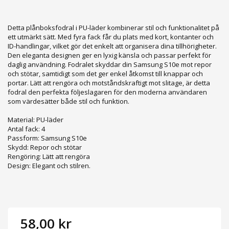
Detta plånboksfodral i PU-läder kombinerar stil och funktionalitet på
ett utmärkt sätt. Med fyra fack får du plats med kort, kontanter och
ID-handlingar, vilket gör det enkelt att organisera dina tillhörigheter.
Den eleganta designen ger en lyxig känsla och passar perfekt för
daglig användning. Fodralet skyddar din Samsung S10e mot repor
och stötar, samtidigt som det ger enkel åtkomst till knappar och
portar. Lätt att rengöra och motståndskraftigt mot slitage, är detta
fodral den perfekta följeslagaren för den moderna användaren
som värdesätter både stil och funktion.
Material: PU-läder
Antal fack: 4
Passform: Samsung S10e
Skydd: Repor och stötar
Rengöring: Lätt att rengöra
Design: Elegant och stilren.
58,00 kr