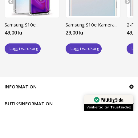
Samsung S10e...
Samsung S10e Kamera...
2-PA
49,00 kr
29,00 kr
49,0
Lägg i varukorg
Lägg i varukorg
Läg
INFORMATION
Pålitlig Sida
BUTIKSINFORMATION
Verifierad av:
Trustindex