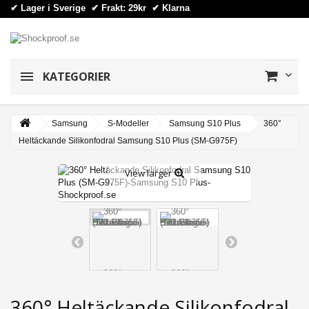
✔ Lager i Sverige ✔ Frakt: 29kr
✔
Klarna
KATEGORIER
Samsung
S-Modeller
Samsung S10 Plus
360°
Heltäckande Silikonfodral Samsung S10 Plus (SM-G975F)
View larger
360° Heltäckande Silikonfodral