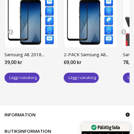
Samsung A8 2018...
2-PACK Samsung A8...
Samsu
39,00 kr
69,00 kr
78,0
Lägg i varukorg
Lägg i varukorg
Läg
INFORMATION
Pålitlig Sida
BUTIKSINFORMATION