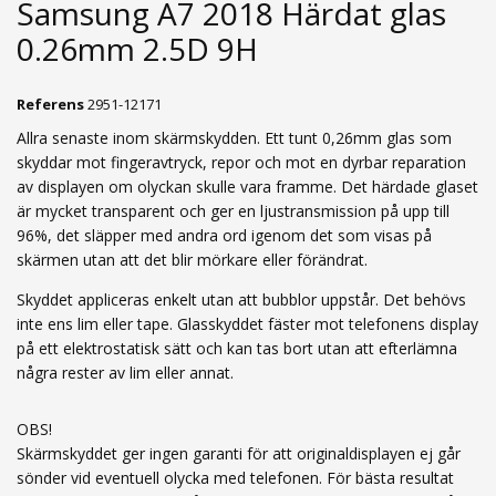
Samsung A7 2018 Härdat glas
0.26mm 2.5D 9H
Referens
2951-12171
Allra senaste inom skärmskydden. Ett tunt 0,26mm glas som
skyddar mot fingeravtryck, repor och mot en dyrbar reparation
av displayen om olyckan skulle vara framme. Det härdade glaset
är mycket transparent och ger en ljustransmission på upp till
96%, det släpper med andra ord igenom det som visas på
skärmen utan att det blir mörkare eller förändrat.
Skyddet appliceras enkelt utan att bubblor uppstår. Det behövs
inte ens lim eller tape. Glasskyddet fäster mot telefonens display
på ett elektrostatisk sätt och kan tas bort utan att efterlämna
några rester av lim eller annat.
OBS!
Skärmskyddet ger ingen garanti för att originaldisplayen ej går
sönder vid eventuell olycka med telefonen. För bästa resultat