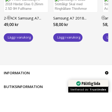
2-PACK Samsung A7...
Samsung A7 2018...
Samsu
49,00 kr
58,00 kr
58,0
Lägg i varukorg
Lägg i varukorg
Läg
INFORMATION
Pålitlig Sida
BUTIKSINFORMATION
Verifierad av:
Trustindex