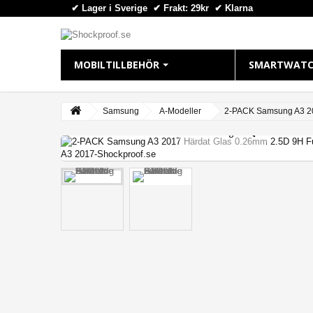
✔ Lager i Sverige ✔ Frakt: 29kr
✔
Klarna
MOBILTILLBEHÖR
SMARTWATC
IPHONE
APPLE WAT
Samsung
A-Modeller
2-PACK Samsung A3 20
View larger
iPhone 16 Plus
Apple Watch
iPhone 16 Pro Max
Apple Watch
iPhone 16 Pro
Apple Watch
iPhone 16
Apple Watch
iPhone 15 Pro Max
Apple Watch
iPhone 15 Pro
Apple Watch
iPhone 15 Plus
Apple Watch 
iPhone 15
iPhone 14 Pro Max