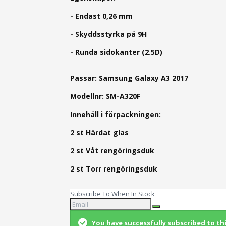
- Endast 0,26 mm
- Skyddsstyrka på 9H
- Runda sidokanter (2.5D)
Passar: Samsung Galaxy A3 2017
Modellnr: SM-A320F
Innehåll i förpackningen:
2 st Härdat glas
2 st Våt rengöringsduk
2 st Torr rengöringsduk
Subscribe To When In Stock
You have successfully subscribed to th