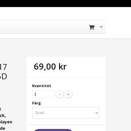
69,00 kr
17
5D
Kvantitet
Färg
t
ck,
playen
ade