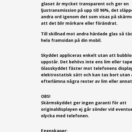
glaset är mycket transparent och ger en
ljustransmission på upp till 96%, det släp
andra ord igenom det som visas på skärm
att det blir mörkare eller förändrat.
Till skillnad mot andra härdade glas så tä
hela framsidan på din mobil.
Skyddet appliceras enkelt utan att bubblo
uppstår. Det behövs inte ens lim eller tape
Glasskyddet fäster mot telefonens displa
elektrostatisk sätt och kan tas bort utan 
efterlämna några rester av lim eller annat
OBS!
Skärmskyddet ger ingen garanti för att
originaldisplayen ej går sönder vid eventue
olycka med telefonen.
Egenskaper: