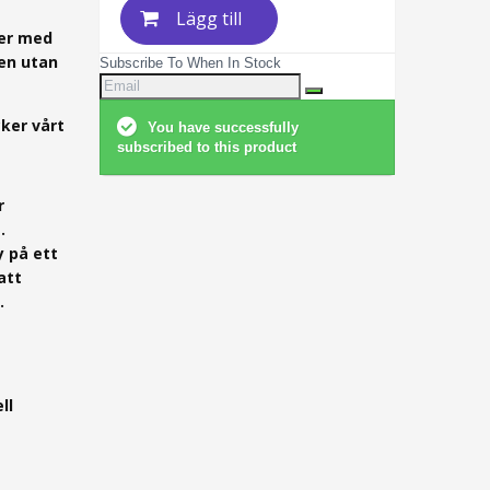
Lägg till
per med
en utan
Subscribe To When In Stock
cker vårt
You have successfully
subscribed to this product
r
.
y på ett
att
.
ll