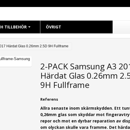
H TILLBEHÖR
ÖVRIGT
CH
17 Härdat Glas 0.26mm 2.5D 9H Fullframe
 38mm
2-PACK Samsung A3 20
 40mm
Härdat Glas 0.26mm 2.
 41mm
 42mm
9H Fullframe
 44mm
 45mm
Referens
49mm Ultra
Allra senaste inom skärmskydden. Ett tun
0,26mm g
las som skyddar mot fingeravtry
repor och mot en dyrbar reparation av dis
om olyckan skulle vara framme. Det härd