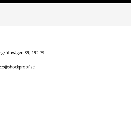
N
ergkällavägen 39J 192 79
ice@shockproof.se