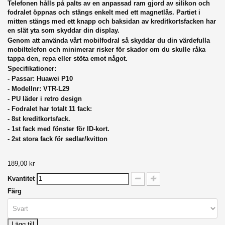
T
elefonen hålls på palts av en anpassad ram gjord av silikon och
fodralet öppnas och stängs enkelt med ett magnetlås. Partiet i
mitten stängs med ett knapp och baksidan av kreditkortsfacken har
en slät yta som skyddar din display.
Genom att använda vårt mobilfodral så skyddar du din värdefulla
mobiltelefon och minimerar risker för skador om du skulle råka
tappa den, repa eller stöta emot något.
Specifikationer:
- Passar: Huawei P10
- Modellnr: VTR-L29
- PU läder i retro design
- Fodralet har totalt 11 fack:
- 8st kreditkortsfack.
- 1st fack med fönster för ID-kort.
- 2st stora fack för sedlar/kvitton
189,00 kr
Kvantitet
Färg
Lägg till