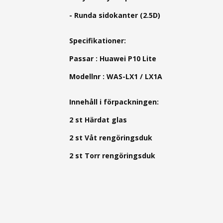
- Runda sidokanter (2.5D)
Specifikationer:
Passar : Huawei P10 Lite
Modellnr : WAS-LX1 / LX1A
Innehåll i förpackningen:
2 st Härdat glas
2 st Våt rengöringsduk
2 st Torr rengöringsduk