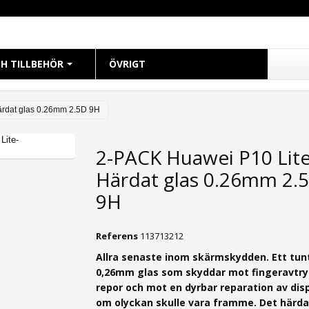
H TILLBEHÖR
ÖVRIGT
CH
rdat glas 0.26mm 2.5D 9H
 38mm
2-PACK Huawei P10 Lit
 40mm
Härdat glas 0.26mm 2.
 41mm
 42mm
9H
 44mm
 45mm
Referens
113713212
49mm Ultra
Allra senaste inom skärmskydden. Ett tun
0,26mm g
las som skyddar mot fingeravtry
repor och mot en dyrbar reparation av dis
om olyckan skulle vara framme. Det härd