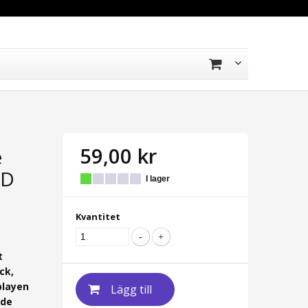
59,00 kr
e
5D
I lager
Kvantitet
t
ck,
playen
Lägg till
ade