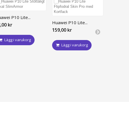
awei P10 Lite...
Huawei P10 Lite...
,00 kr
159,00 kr
Lägg i varukorg
Lägg i varukorg
3-PACK Hu
39,00 kr
Lägg i