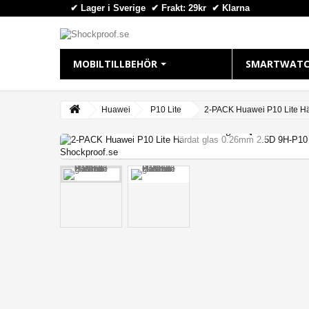
✔ Lager i Sverige ✔ Frakt: 29kr
✔
Klarna
MOBILTILLBEHÖR
SMARTWATC
IPHONE
APPLE WAT
Huawei
P10 Lite
2-PACK Huawei P10 Lite Hä
View larger
iPhone 16 Plus
Apple Watch
iPhone 16 Pro Max
Apple Watch
iPhone 16 Pro
Apple Watch
iPhone 16
Apple Watch
iPhone 15 Pro Max
Apple Watch
iPhone 15 Pro
Apple Watch
iPhone 15 Plus
Apple Watch 
iPhone 15
iPhone 14 Pro Max