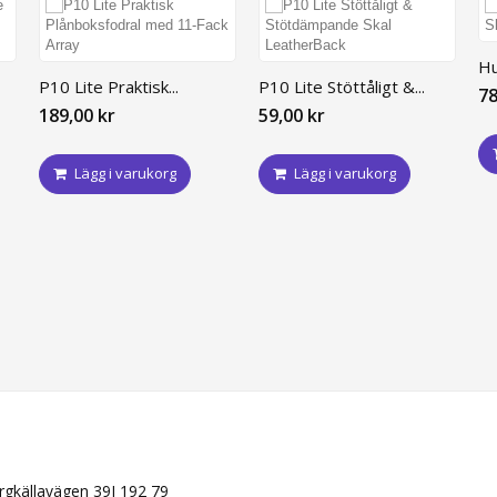
Hu
P10 Lite Praktisk...
P10 Lite Stöttåligt &...
78
189,00 kr
59,00 kr
Lägg i varukorg
Lägg i varukorg
N
ergkällavägen 39J 192 79