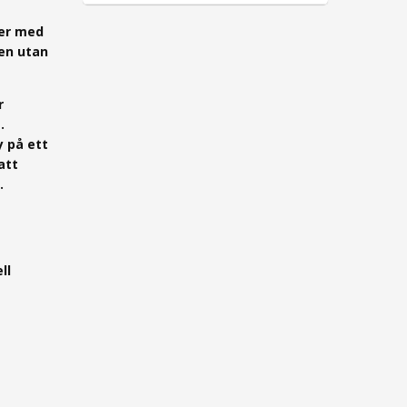
per med
en utan
r
.
y på ett
att
.
ll