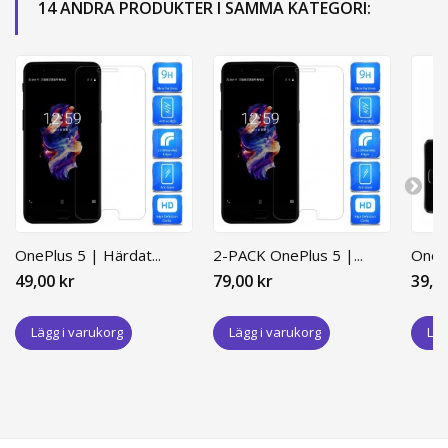
14 ANDRA PRODUKTER I SAMMA KATEGORI:
OnePlus 5 | Härdat...
2-PACK OnePlus 5 |...
OnePl
49,00 kr
79,00 kr
39,0
Lägg i varukorg
Lägg i varukorg
Läg