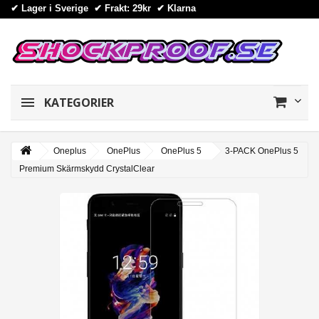
✔ Lager i Sverige ✔ Frakt: 29kr
✔
Klarna
KATEGORIER
Oneplus
OnePlus
OnePlus 5
3-PACK OnePlus 5
Premium Skärmskydd CrystalClear