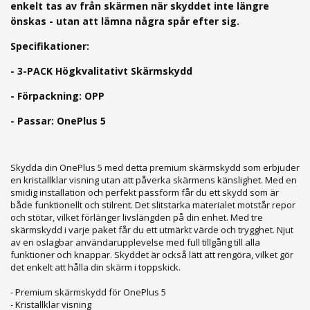
enkelt tas av från skärmen när skyddet inte längre
önskas - utan att lämna några spår efter sig.
Specifikationer:
- 3-PACK Högkvalitativt Skärmskydd
- Förpackning: OPP
- Passar: OnePlus 5
Skydda din OnePlus 5 med detta premium skärmskydd som erbjuder
en kristallklar visning utan att påverka skärmens känslighet. Med en
smidig installation och perfekt passform får du ett skydd som är
både funktionellt och stilrent. Det slitstarka materialet motstår repor
och stötar, vilket förlänger livslängden på din enhet. Med tre
skärmskydd i varje paket får du ett utmärkt värde och trygghet. Njut
av en oslagbar användarupplevelse med full tillgång till alla
funktioner och knappar. Skyddet är också lätt att rengöra, vilket gör
det enkelt att hålla din skärm i toppskick.
- Premium skärmskydd för OnePlus 5
- Kristallklar visning