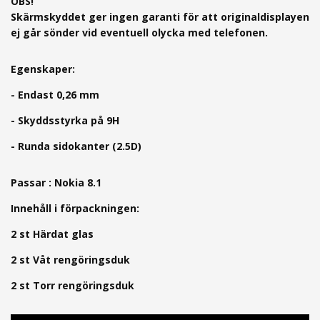
OBS!
Skärmskyddet ger ingen garanti för att originaldisplayen
ej går sönder vid eventuell olycka med telefonen.
Egenskaper:
- Endast 0,26 mm
- Skyddsstyrka på 9H
- Runda sidokanter (2.5D)
Passar : Nokia 8.1
Innehåll i förpackningen:
2 st Härdat glas
2 st Våt rengöringsduk
2 st Torr rengöringsduk