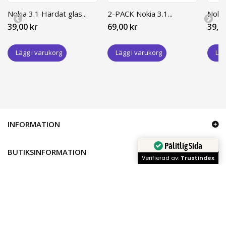
Nokia 3.1 Härdat glas...
2-PACK Nokia 3.1...
Nokia
39,00 kr
69,00 kr
39,0
Lägg i varukorg
Lägg i varukorg
Läg
INFORMATION
Pålitlig Sida
BUTIKSINFORMATION
Verifierad av:
Trustindex