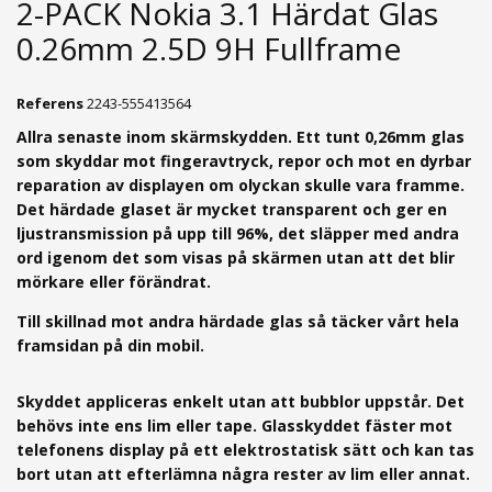
2-PACK Nokia 3.1 Härdat Glas
0.26mm 2.5D 9H Fullframe
Referens
2243-555413564
Allra senaste inom skärmskydden. Ett tunt 0,26mm g
las
som skyddar mot fingeravtryck, repor och mot en dyrbar
reparation av displayen om olyckan skulle vara framme.
Det härdade glaset är mycket transparent och ger en
ljustransmission på upp till 96%, det släpper med andra
ord igenom det som visas på skärmen utan att det blir
mörkare eller förändrat.
Till skillnad mot andra härdade glas så täcker vårt hela
framsidan på din mobil.
Skyddet appliceras enkelt utan att bubblor uppstår. Det
behövs inte ens lim eller tape. Glasskyddet fäster mot
telefonens display på ett elektrostatisk sätt och kan tas
bort utan att efterlämna några rester av lim eller annat.