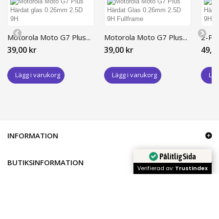
Motorola Moto G7 Plus...
Motorola Moto G7 Plus...
2-PAC
39,00 kr
39,00 kr
49,0
Lägg i varukorg
Lägg i varukorg
Läg
INFORMATION
Pålitlig Sida
BUTIKSINFORMATION
Verifierad av:
Trustindex