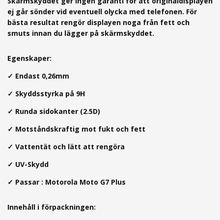
Skärmskyddet ger ingen garanti för att originaldisplayen
ej går sönder vid eventuell olycka med telefonen. För
bästa resultat rengör displayen noga från fett och
smuts innan du lägger på skärmskyddet.
Egenskaper:
✓
Endast 0,26mm
✓
Skyddsstyrka på 9H
✓
Runda sidokanter (2.5D)
✓ Motståndskraftig mot fukt och fett
✓ Vattentät och lätt att rengöra
✓ UV-Skydd
✓
Passar : Motorola Moto G7 Plus
Innehåll i förpackningen: