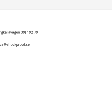
N
ergkällavägen 39J 192 79
ice@shockproof.se