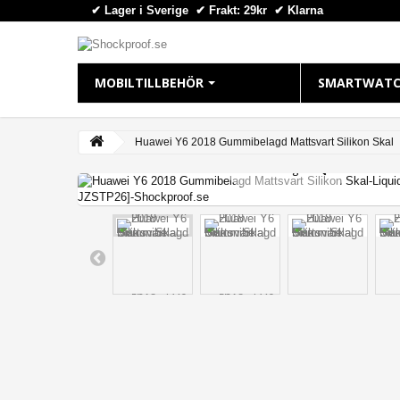
✔ Lager i Sverige ✔ Frakt: 29kr
✔
Klarna
MOBILTILLBEHÖR
SMARTWATC
IPHONE
APPLE WAT
Huawei Y6 2018 Gummibelagd Mattsvart Silikon Skal
View larger
iPhone 16 Plus
Apple Watch
iPhone 16 Pro Max
Apple Watch
iPhone 16 Pro
Apple Watch
iPhone 16
Apple Watch
iPhone 15 Pro Max
Apple Watch
iPhone 15 Pro
Apple Watch
iPhone 15 Plus
Apple Watch 
iPhone 15
iPhone 14 Pro Max