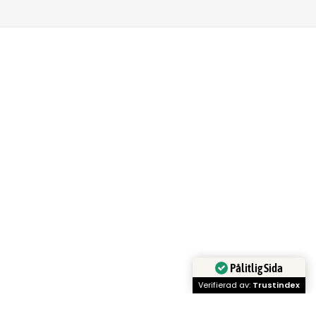
Pålitlig Sida
Verifierad av:
Trustindex