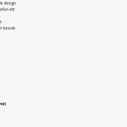
de design.
lefon ett
t
n besvär.
ne)