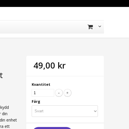
49,00 kr
t
Kvantitet
Färg
skydd
 din
din enhet
ra ett