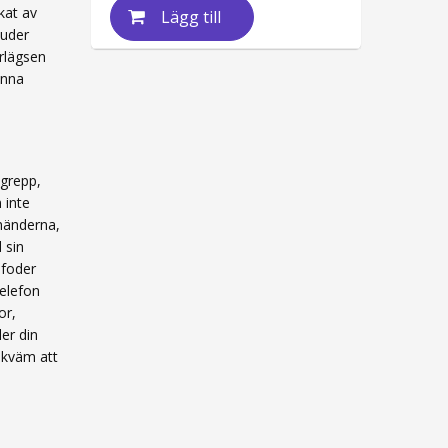
rkat av
Lägg till
juder
erlägsen
änna
grepp,
 inte
 händerna,
 sin
 foder
telefon
or,
er din
ekväm att