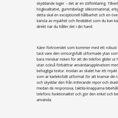
skyddande lager – det är en stilförklaring. Tillve
högkvalitativt, gummibelagt silikonmaterial, erb
detta skal en exceptionell hållbarhet och en öv
känsla av mjukhet och flexibilitet som du kan k
direkt när du håller det i din hand.
Känn förtroendet som kommer med ett robust 
tack vare den omsorgsfullt utformade ytan som
bara minskar risken för att din telefon glider ur
utan också förbättrar användarupplevelsen med
behagliga textur. Insidan av skalet har ett mjukt
som är kärleksfullt utformat för att kramar din 
och skyddar den från irriterande repor och skad
medan de responsiva, taktila knapparna bibehåll
telefons funktionalitet och gör den enkel och b
använda.