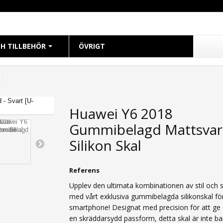
H TILLBEHÖR
ÖVRIGT
CH
 38mm
Huawei Y6 2018
 40mm
Gummibelagd Mattsvar
 41mm
 42mm
Silikon Skal
 44mm
 45mm
Referens
49mm Ultra
Upplev den ultimata kombinationen av stil och 
med vårt exklusiva gummibelagda silikonskal för
smartphone! Designat med precision för att ge 
en skräddarsydd passform, detta skal är inte ba