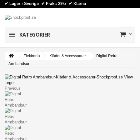
✔ Lager i Sverige ✔ Frakt: 29kr
✔
Klarna
KATEGORIER
Elektronik
Kläder & Accessoarer
Digital Retro
Armbandsur
View
larger
Previous