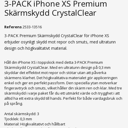
3-PACK iPhone XS Premium
Skärmskydd CrystalClear
Referens
2533-13516
3-PACK Premium Skärmskydd CrystalClear för iPhone XS
erbjuder osynligt skydd mot repor och smuts, med ultratunn
design och högkvalitativt material.
Håll din iPhone XS i toppskick med detta 3-PACK Premium
Skärmskydd CrystalClear. Med en ultratunn design på 0,3 mm
skyddar det effektivt mot repor och stötar utan att påverka
skärmens klarhet. Det högkvalitativa materialet gör appliceringen
enkel och ger en perfekt passform. Den speciella ytan motverkar
fingeravtryck och smuts, vilket håller din skärm ren och klar. Med tre
skärmskydd i varje paket får du ett utmärkt värde och trygghet i att
alltid ha ett extra skydd till hands. Perfekt för både vardagsbruk och
på språng.
Antal skärmskydd: 3
Tjocklek: 0,3 mm
Material: Högkvalitativt och hållbart