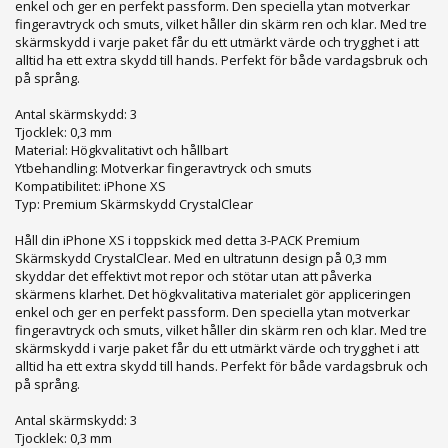
enkel och ger en perfekt passform. Den speciella ytan motverkar
fingeravtryck och smuts, vilket håller din skärm ren och klar. Med tre
skärmskydd i varje paket får du ett utmärkt värde och trygghet i att
alltid ha ett extra skydd till hands. Perfekt för både vardagsbruk och
på språng.
Antal skärmskydd: 3
Tjocklek: 0,3 mm
Material: Högkvalitativt och hållbart
Ytbehandling: Motverkar fingeravtryck och smuts
Kompatibilitet: iPhone XS
Typ: Premium Skärmskydd CrystalClear
Håll din iPhone XS i toppskick med detta 3-PACK Premium
Skärmskydd CrystalClear. Med en ultratunn design på 0,3 mm
skyddar det effektivt mot repor och stötar utan att påverka
skärmens klarhet. Det högkvalitativa materialet gör appliceringen
enkel och ger en perfekt passform. Den speciella ytan motverkar
fingeravtryck och smuts, vilket håller din skärm ren och klar. Med tre
skärmskydd i varje paket får du ett utmärkt värde och trygghet i att
alltid ha ett extra skydd till hands. Perfekt för både vardagsbruk och
på språng.
Antal skärmskydd: 3
Tjocklek: 0,3 mm