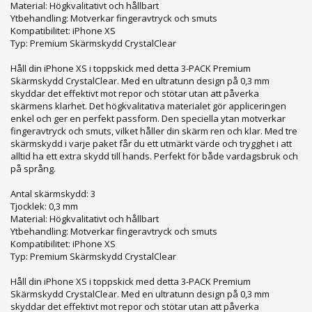
Material: Högkvalitativt och hållbart
Ytbehandling: Motverkar fingeravtryck och smuts
Kompatibilitet: iPhone XS
Typ: Premium Skärmskydd CrystalClear
Håll din iPhone XS i toppskick med detta 3-PACK Premium
Skärmskydd CrystalClear. Med en ultratunn design på 0,3 mm
skyddar det effektivt mot repor och stötar utan att påverka
skärmens klarhet. Det högkvalitativa materialet gör appliceringen
enkel och ger en perfekt passform. Den speciella ytan motverkar
fingeravtryck och smuts, vilket håller din skärm ren och klar. Med tre
skärmskydd i varje paket får du ett utmärkt värde och trygghet i att
alltid ha ett extra skydd till hands. Perfekt för både vardagsbruk och
på språng.
Antal skärmskydd: 3
Tjocklek: 0,3 mm
Material: Högkvalitativt och hållbart
Ytbehandling: Motverkar fingeravtryck och smuts
Kompatibilitet: iPhone XS
Typ: Premium Skärmskydd CrystalClear
Håll din iPhone XS i toppskick med detta 3-PACK Premium
Skärmskydd CrystalClear. Med en ultratunn design på 0,3 mm
skyddar det effektivt mot repor och stötar utan att påverka