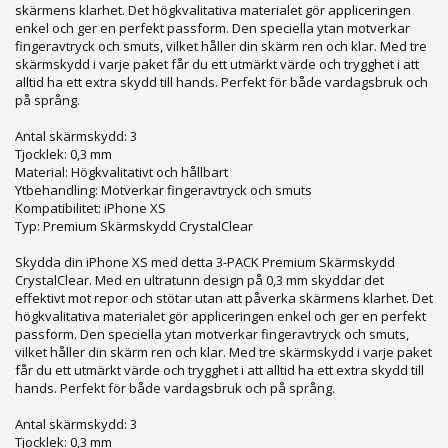
skärmens klarhet. Det högkvalitativa materialet gör appliceringen
enkel och ger en perfekt passform. Den speciella ytan motverkar
fingeravtryck och smuts, vilket håller din skärm ren och klar. Med tre
skärmskydd i varje paket får du ett utmärkt värde och trygghet i att
alltid ha ett extra skydd till hands. Perfekt för både vardagsbruk och
på språng.
Antal skärmskydd: 3
Tjocklek: 0,3 mm
Material: Högkvalitativt och hållbart
Ytbehandling: Motverkar fingeravtryck och smuts
Kompatibilitet: iPhone XS
Typ: Premium Skärmskydd CrystalClear
Skydda din iPhone XS med detta 3-PACK Premium Skärmskydd
CrystalClear. Med en ultratunn design på 0,3 mm skyddar det
effektivt mot repor och stötar utan att påverka skärmens klarhet. Det
högkvalitativa materialet gör appliceringen enkel och ger en perfekt
passform. Den speciella ytan motverkar fingeravtryck och smuts,
vilket håller din skärm ren och klar. Med tre skärmskydd i varje paket
får du ett utmärkt värde och trygghet i att alltid ha ett extra skydd till
hands. Perfekt för både vardagsbruk och på språng.
Antal skärmskydd: 3
Tjocklek: 0,3 mm