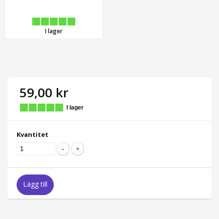
I lager
59,00 kr
I lager
Kvantitet
Lägg till