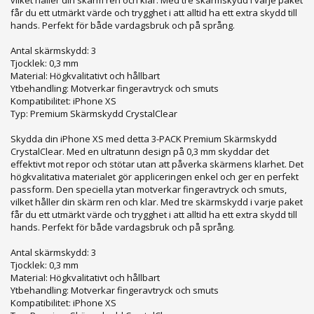
vilket håller din skärm ren och klar. Med tre skärmskydd i varje paket
får du ett utmärkt värde och trygghet i att alltid ha ett extra skydd till
hands. Perfekt för både vardagsbruk och på språng.
Antal skärmskydd: 3
Tjocklek: 0,3 mm
Material: Högkvalitativt och hållbart
Ytbehandling: Motverkar fingeravtryck och smuts
Kompatibilitet: iPhone XS
Typ: Premium Skärmskydd CrystalClear
Skydda din iPhone XS med detta 3-PACK Premium Skärmskydd
CrystalClear. Med en ultratunn design på 0,3 mm skyddar det
effektivt mot repor och stötar utan att påverka skärmens klarhet. Det
högkvalitativa materialet gör appliceringen enkel och ger en perfekt
passform. Den speciella ytan motverkar fingeravtryck och smuts,
vilket håller din skärm ren och klar. Med tre skärmskydd i varje paket
får du ett utmärkt värde och trygghet i att alltid ha ett extra skydd till
hands. Perfekt för både vardagsbruk och på språng.
Antal skärmskydd: 3
Tjocklek: 0,3 mm
Material: Högkvalitativt och hållbart
Ytbehandling: Motverkar fingeravtryck och smuts
Kompatibilitet: iPhone XS