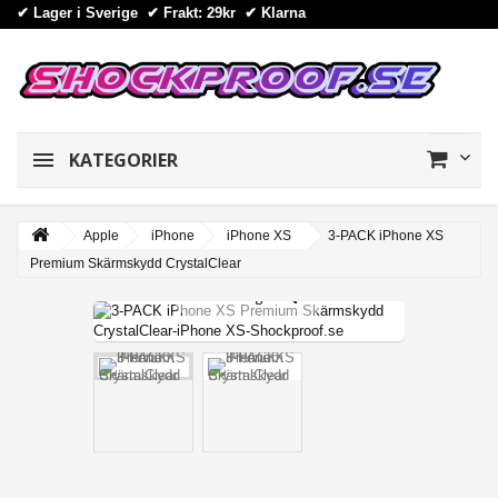
✔ Lager i Sverige ✔ Frakt: 29kr
✔
Klarna
KATEGORIER
Apple
iPhone
iPhone XS
3-PACK iPhone XS
Premium Skärmskydd CrystalClear
View larger