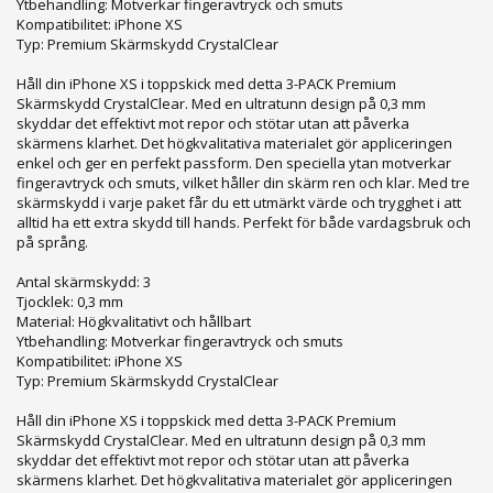
Ytbehandling: Motverkar fingeravtryck och smuts
Kompatibilitet: iPhone XS
Typ: Premium Skärmskydd CrystalClear
Håll din iPhone XS i toppskick med detta 3-PACK Premium
Skärmskydd CrystalClear. Med en ultratunn design på 0,3 mm
skyddar det effektivt mot repor och stötar utan att påverka
skärmens klarhet. Det högkvalitativa materialet gör appliceringen
enkel och ger en perfekt passform. Den speciella ytan motverkar
fingeravtryck och smuts, vilket håller din skärm ren och klar. Med tre
skärmskydd i varje paket får du ett utmärkt värde och trygghet i att
alltid ha ett extra skydd till hands. Perfekt för både vardagsbruk och
på språng.
Antal skärmskydd: 3
Tjocklek: 0,3 mm
Material: Högkvalitativt och hållbart
Ytbehandling: Motverkar fingeravtryck och smuts
Kompatibilitet: iPhone XS
Typ: Premium Skärmskydd CrystalClear
Håll din iPhone XS i toppskick med detta 3-PACK Premium
Skärmskydd CrystalClear. Med en ultratunn design på 0,3 mm
skyddar det effektivt mot repor och stötar utan att påverka
skärmens klarhet. Det högkvalitativa materialet gör appliceringen