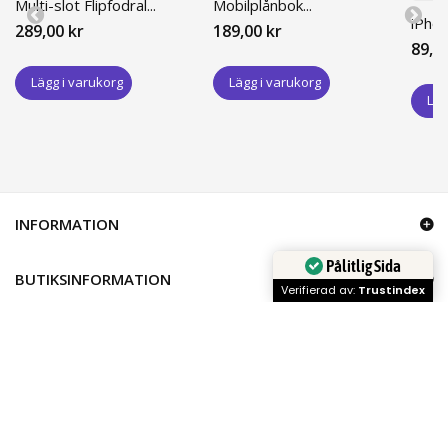
Multi-slot Flipfodral...
Mobilplånbok...
iPhon
289,00 kr
189,00 kr
89,0
Lägg i varukorg
Lägg i varukorg
Läg
INFORMATION
Pålitlig Sida
BUTIKSINFORMATION
Verifierad av:
Trustindex