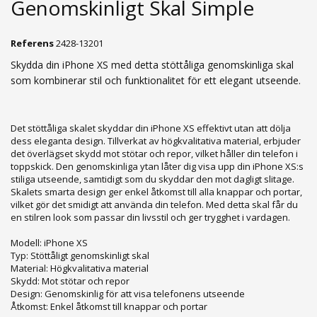
Genomskinligt Skal Simple
Referens
2428-13201
Skydda din iPhone XS med detta stöttåliga genomskinliga skal
som kombinerar stil och funktionalitet för ett elegant utseende.
Det stöttåliga skalet skyddar din iPhone XS effektivt utan att dölja
dess eleganta design. Tillverkat av högkvalitativa material, erbjuder
det överlägset skydd mot stötar och repor, vilket håller din telefon i
toppskick. Den genomskinliga ytan låter dig visa upp din iPhone XS:s
stiliga utseende, samtidigt som du skyddar den mot dagligt slitage.
Skalets smarta design ger enkel åtkomst till alla knappar och portar,
vilket gör det smidigt att använda din telefon. Med detta skal får du
en stilren look som passar din livsstil och ger trygghet i vardagen.
Modell: iPhone XS
Typ: Stöttåligt genomskinligt skal
Material: Högkvalitativa material
Skydd: Mot stötar och repor
Design: Genomskinlig för att visa telefonens utseende
Åtkomst: Enkel åtkomst till knappar och portar