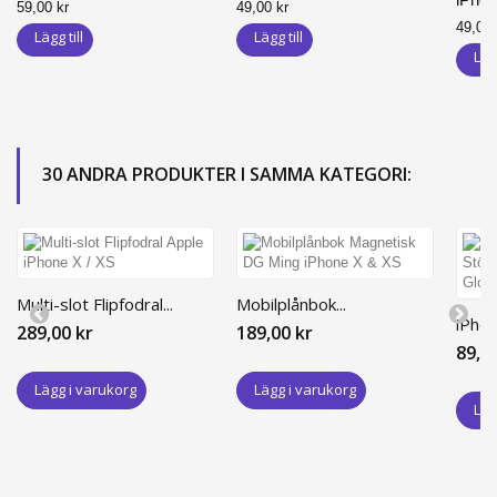
59,00 kr
49,00 kr
49,00 
Lägg till
Lägg till
Lägg
30 ANDRA PRODUKTER I SAMMA KATEGORI:
Multi-slot Flipfodral...
Mobilplånbok...
iPhon
289,00 kr
189,00 kr
89,0
Lägg i varukorg
Lägg i varukorg
Läg