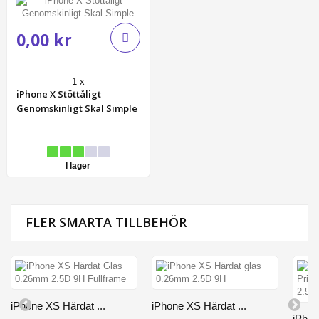
0,00 kr
1 x
iPhone X Stöttåligt
Genomskinligt Skal Simple
I lager
FLER SMARTA TILLBEHÖR
iPhone XS Härdat ...
iPhone XS Härdat ...
iPhon