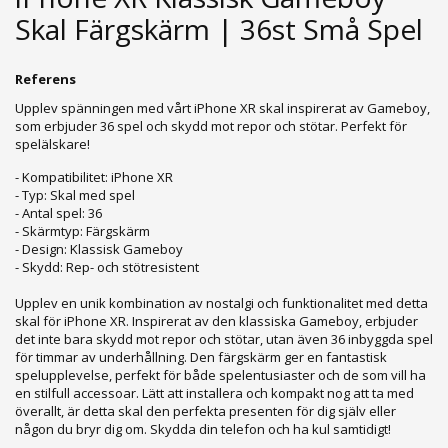
Skal Färgskärm | 36st Små Spel
Referens
Upplev spänningen med vårt iPhone XR skal inspirerat av Gameboy,
som erbjuder 36 spel och skydd mot repor och stötar. Perfekt för
spelälskare!
- Kompatibilitet: iPhone XR
- Typ: Skal med spel
- Antal spel: 36
- Skärmtyp: Färgskärm
- Design: Klassisk Gameboy
- Skydd: Rep- och stötresistent
Upplev en unik kombination av nostalgi och funktionalitet med detta
skal för iPhone XR. Inspirerat av den klassiska Gameboy, erbjuder
det inte bara skydd mot repor och stötar, utan även 36 inbyggda spel
för timmar av underhållning. Den färgskärm ger en fantastisk
spelupplevelse, perfekt för både spelentusiaster och de som vill ha
en stilfull accessoar. Lätt att installera och kompakt nog att ta med
överallt, är detta skal den perfekta presenten för dig själv eller
någon du bryr dig om. Skydda din telefon och ha kul samtidigt!