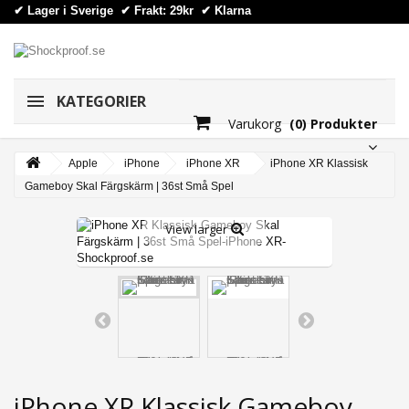
✔ Lager i Sverige ✔ Frakt: 29kr
✔
Klarna
KATEGORIER
Varukorg
(0) Produkter
Apple
iPhone
iPhone XR
iPhone XR Klassisk
Gameboy Skal Färgskärm | 36st Små Spel
View larger
iPhone XR Klassisk Gameboy