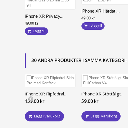
iPhone 11
iPhone 11 Pro
iPhone XR Härdat ...
iPhone XR Privacy...
iPhone XR
49,00 kr
49,00 kr
Lägg till
iPhone XS Max
Lägg till
iPhone XS
iPhone X
iPhone 7 Plus
30 ANDRA PRODUKTER I SAMMA KATEGORI:
iPhone 7
iPhone 8 Plus
iPhone 8
iPhone 6 Plus / 6S Plus
iPhone XR Flipfodral...
iPhone XR Stöttåligt...
iPhone 6/6S
159,00 kr
59,00 kr
Lägg i varukorg
Lägg i varukorg