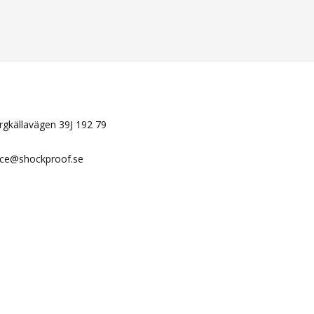
N
ergkällavägen 39J 192 79
ice@shockproof.se