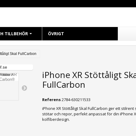
H TILLBEHÖR
ÖVRIGT
CH
tåligt Skal FullCarbon
 38mm
iPhone XR Stöttåligt Ska
 40mm
FullCarbon
 41mm
 42mm
Referens
2784-630211533
 44mm
iPhone XR Stöttåligt Skal FullCarbon ger ett stilren
 45mm
stötar och repor, perfekt anpassat för din iPhone 
49mm Ultra
kolfiberdesign.