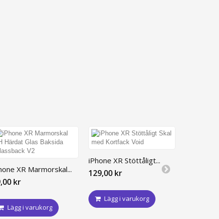
iPhone XR Stöttåligt...
iPhone XR 
hone XR Marmorskal...
129,00 kr
129,00 kr
,00 kr
Lägg i varukorg
Lägg i
Lägg i varukorg