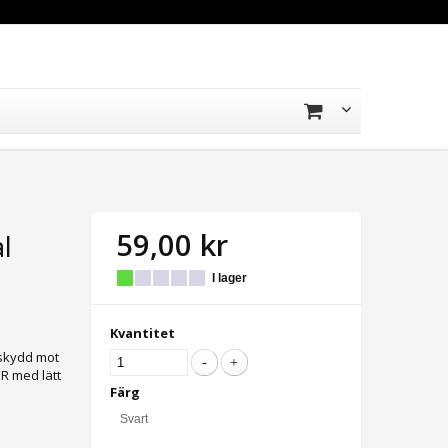
59,00 kr
l
I lager
Kvantitet
t skydd mot
XR med lätt
Färg
Svart