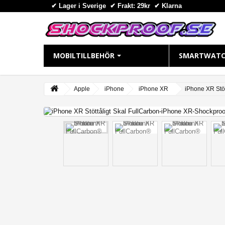
✔ Lager i Sverige ✔ Frakt: 29kr
✔
Klarna
MOBILTILLBEHÖR
SMARTWATC
IPHONE
APPLE WAT
Apple
iPhone
iPhone XR
iPhone XR Stöt
View larger
iPhone 16 Plus
Apple Watch
iPhone 16 Pro Max
Apple Watch
iPhone 16 Pro
Apple Watch
iPhone 16
Apple Watch
iPhone 15 Pro Max
Apple Watch
iPhone 15 Pro
Apple Watch
iPhone 15 Plus
Apple Watch 
iPhone 15