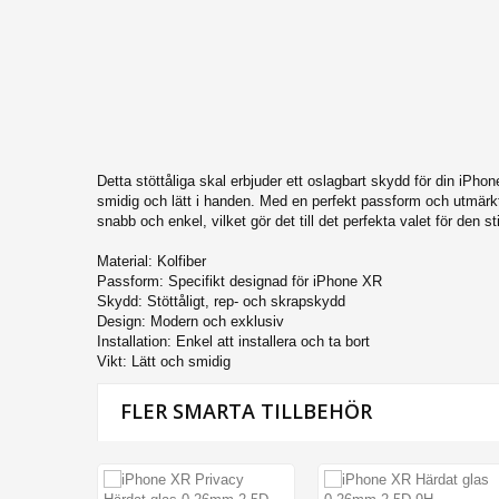
iPhone 14 Pro Max
iPhone 14 Plus
iPhone 14 Pro
iPhone 14
iPhone SE 2022
iPhone 13 Pro Max
Detta stöttåliga skal erbjuder ett oslagbart skydd för din iPhone
iPhone 13 Pro
smidig och lätt i handen. Med en perfekt passform och utmärkt
snabb och enkel, vilket gör det till det perfekta valet för den
iPhone 13
Material: Kolfiber
iPhone 13 Mini
Passform: Specifikt designad för iPhone XR
iPhone 12 Mini
Skydd: Stöttåligt, rep- och skrapskydd
Design: Modern och exklusiv
iPhone 12 Pro Max
Installation: Enkel att installera och ta bort
Vikt: Lätt och smidig
iPhone 12 Pro
iPhone 12
FLER SMARTA TILLBEHÖR
iPhone SE (2020)
iPhone 11 Pro Max