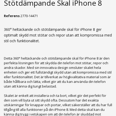
Stötdämpande Skal iPhone 8
Referens
2770-14471
360° heltäckande och stötdämpande skal för iPhone 8 ger
optimalt skydd mot stötar och repor utan att kompromissa med
stil och funktionalitet.
Detta 360° heltäckande och stötdämpande skal för iPhone 8 är den
perfekta lösningen för att skydda din telefon mot stötar, repor och
andra skador. Med sin innovativa design omsluter skalet hela
enheten och ger ett fullständigt skydd utan att kompromissa med stil
eller funktionalitet. Det är tillverkat av högkvalitativa material som är
både hållbara och lätta, vilket gör att du kan använda din telefon
utan att känna dig tungt belastad.
Skalet är enkelt att installera och ta bort, vilket gör det perfekt för
den som vill byta ut sitt skydd ofta. Dessutom har det exakta
utskärningar för knappar och portar, vilket säkerställer att du har full
tillgång till alla funktioner på din iPhone 8. Med detta skal kan du
känna dig trygg i vetskapen om att din telefon är skyddad mot