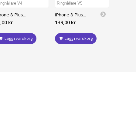
iPhone 8 P
hone 8 Plus...
iPhone 8 Plus...
59,00 kr
,00 kr
139,00 kr
Lägg i
Lägg i varukorg
Lägg i varukorg