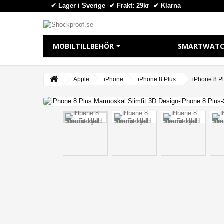
✔ Lager i Sverige ✔ Frakt: 29kr
✔
Klarna
MOBILTILLBEHÖR
SMARTWATC
IPHONE
APPLE WAT
Apple
iPhone
iPhone 8 Plus
iPhone 8 P
View larger
iPhone 16 Plus
Apple Watch
iPhone 16 Pro Max
Apple Watch
iPhone 16 Pro
Apple Watch
iPhone 16
Apple Watch
iPhone 15 Pro Max
Apple Watch
iPhone 15 Pro
Apple Watch
iPhone 15 Plus
Apple Watch 
iPhone 15
iPhone 14 Pro Max