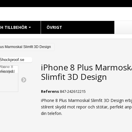
H TILLBEHÖR
ÖVRIGT
CH
lus Marmoskal Slimfit 3D Design
 38mm
iPhone 8 Plus Marmosk
 40mm
Slimfit 3D Design
 41mm
 42mm
Referens
847-242612215
 44mm
iPhone 8 Plus Marmoskal Slimfit 3D Design erb
 45mm
stilrent skydd mot repor och stötar, perfekt anp
49mm Ultra
din telefon.