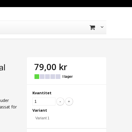
79,00 kr
al
I lager
Kvantitet
juder
assat för
Variant
Variant 1