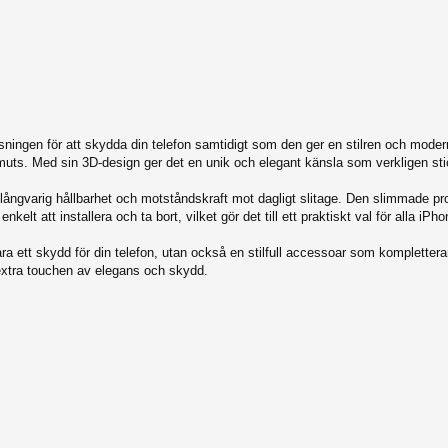
ningen för att skydda din telefon samtidigt som den ger en stilren och modern
smuts. Med sin 3D-design ger det en unik och elegant känsla som verkligen sti
 långvarig hållbarhet och motståndskraft mot dagligt slitage. Den slimmade prof
t att installera och ta bort, vilket gör det till ett praktiskt val för alla iPh
a ett skydd för din telefon, utan också en stilfull accessoar som komplettera
 extra touchen av elegans och skydd.