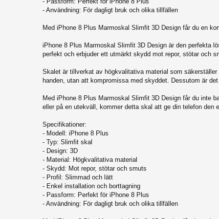
- Passform: Perfekt för iPhone 8 Plus
iPhone 11 Pro
- Användning: För dagligt bruk och olika tillfällen
iPhone XR
Med iPhone 8 Plus Marmoskal Slimfit 3D Design får du en kombina
iPhone XS Max
iPhone 8 Plus Marmoskal Slimfit 3D Design är den perfekta lös
iPhone XS
perfekt och erbjuder ett utmärkt skydd mot repor, stötar och 
iPhone X
Skalet är tillverkat av högkvalitativa material som säkerställer
iPhone 7 Plus
handen, utan att kompromissa med skyddet. Dessutom är det enkel
iPhone 7
Med iPhone 8 Plus Marmoskal Slimfit 3D Design får du inte bar
eller på en utekväll, kommer detta skal att ge din telefon den
iPhone 8 Plus
iPhone 8
Specifikationer:
- Modell: iPhone 8 Plus
iPhone 6 Plus / 6S Plus
- Typ: Slimfit skal
- Design: 3D
iPhone 6/6S
- Material: Högkvalitativa material
- Skydd: Mot repor, stötar och smuts
- Profil: Slimmad och lätt
- Enkel installation och borttagning
- Passform: Perfekt för iPhone 8 Plus
- Användning: För dagligt bruk och olika tillfällen