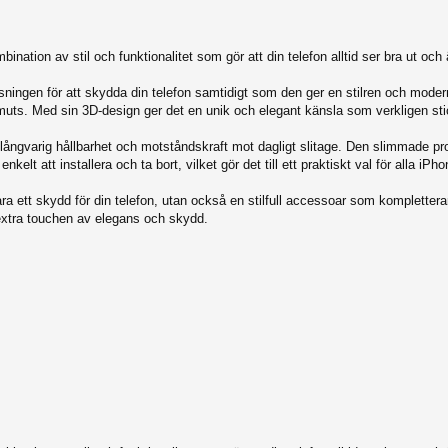
tion av stil och funktionalitet som gör att din telefon alltid ser bra ut och 
ningen för att skydda din telefon samtidigt som den ger en stilren och modern
smuts. Med sin 3D-design ger det en unik och elegant känsla som verkligen sti
 långvarig hållbarhet och motståndskraft mot dagligt slitage. Den slimmade prof
t att installera och ta bort, vilket gör det till ett praktiskt val för alla iPh
a ett skydd för din telefon, utan också en stilfull accessoar som komplettera
 extra touchen av elegans och skydd.