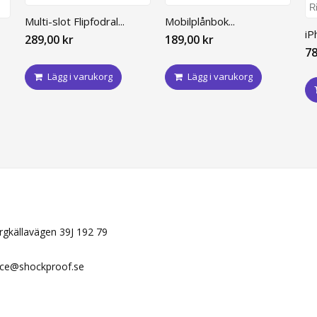
Multi-slot Flipfodral...
Mobilplånbok...
iP
289,00 kr
189,00 kr
78
Lägg i varukorg
Lägg i varukorg
N
ergkällavägen 39J 192 79
ice@shockproof.se