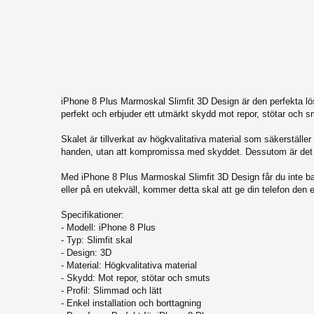
iPhone 14 Plus
iPhone 14 Pro
iPhone 14
iPhone SE 2022
iPhone 13 Pro Max
iPhone 8 Plus Marmoskal Slimfit 3D Design är den perfekta lös
iPhone 13 Pro
perfekt och erbjuder ett utmärkt skydd mot repor, stötar och 
iPhone 13
Skalet är tillverkat av högkvalitativa material som säkerställer
handen, utan att kompromissa med skyddet. Dessutom är det enkel
iPhone 13 Mini
iPhone 12 Mini
Med iPhone 8 Plus Marmoskal Slimfit 3D Design får du inte bar
eller på en utekväll, kommer detta skal att ge din telefon den
iPhone 12 Pro Max
Specifikationer:
iPhone 12 Pro
- Modell: iPhone 8 Plus
iPhone 12
- Typ: Slimfit skal
- Design: 3D
iPhone SE (2020)
- Material: Högkvalitativa material
- Skydd: Mot repor, stötar och smuts
iPhone 11 Pro Max
- Profil: Slimmad och lätt
iPhone 11
- Enkel installation och borttagning