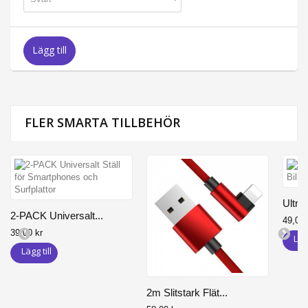
Lägg till
FLER SMARTA TILLBEHÖR
Ultrat
2-PACK Universalt...
49,00 
39,00 kr
Lägg
Lägg till
2m Slitstark Flät...