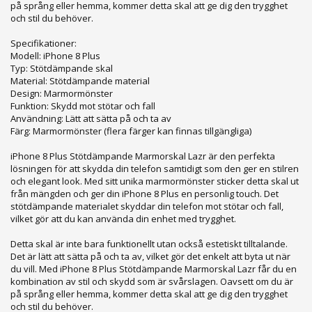
på språng eller hemma, kommer detta skal att ge dig den trygghet
och stil du behöver.
Specifikationer:
Modell: iPhone 8 Plus
Typ: Stötdämpande skal
Material: Stötdämpande material
Design: Marmormönster
Funktion: Skydd mot stötar och fall
Användning: Lätt att sätta på och ta av
Färg: Marmormönster (flera färger kan finnas tillgängliga)
iPhone 8 Plus Stötdämpande Marmorskal Lazr är den perfekta
lösningen för att skydda din telefon samtidigt som den ger en stilren
och elegant look. Med sitt unika marmormönster sticker detta skal ut
från mängden och ger din iPhone 8 Plus en personlig touch. Det
stötdämpande materialet skyddar din telefon mot stötar och fall,
vilket gör att du kan använda din enhet med trygghet.
Detta skal är inte bara funktionellt utan också estetiskt tilltalande.
Det är lätt att sätta på och ta av, vilket gör det enkelt att byta ut när
du vill. Med iPhone 8 Plus Stötdämpande Marmorskal Lazr får du en
kombination av stil och skydd som är svårslagen. Oavsett om du är
på språng eller hemma, kommer detta skal att ge dig den trygghet
och stil du behöver.