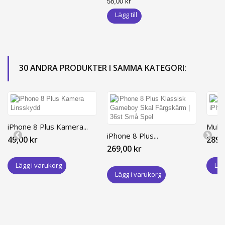
58,00 kr
Lägg till
30 ANDRA PRODUKTER I SAMMA KATEGORI:
iPhone 8 Plus Kamera...
Multi-
iPhone 8 Plus...
49,00 kr
289,
269,00 kr
Lägg i varukorg
Läg
Lägg i varukorg