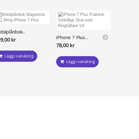
bilplånbok...
iPhone 7 Plus...
iPhone 7 P
9,00 kr
78,00 kr
139,00 kr
Lägg i varukorg
Lägg i varukorg
Lägg i