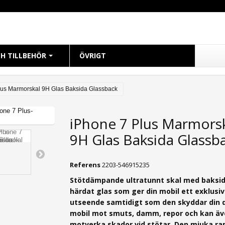
H TILLBEHÖR
ÖVRIGT
CH
lus Marmorskal 9H Glas Baksida Glassback
 38mm
iPhone 7 Plus Marmors
 40mm
9H Glas Baksida Glassb
 41mm
 42mm
Referens
2203-546915235
 44mm
Stötdämpande ultratunnt skal med baksid
 45mm
härdat glas som ger din mobil ett exklusiv
49mm Ultra
utseende samtidigt som den
skyddar din 
mobil mot
smuts, damm, repor och kan ä
motverka skador vid stötar. Den mjuka r