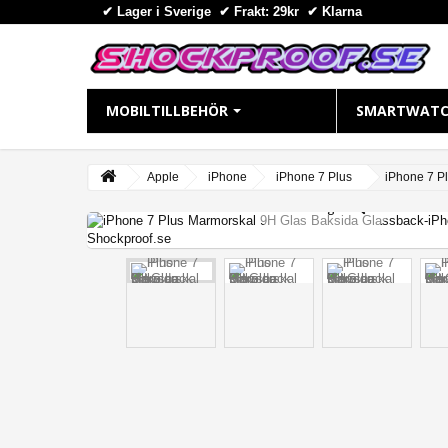
✔ Lager i Sverige ✔ Frakt: 29kr
✔
Klarna
MOBILTILLBEHÖR
SMARTWATC
IPHONE
APPLE WAT
Apple
iPhone
iPhone 7 Plus
iPhone 7 P
View larger
iPhone 16 Plus
Apple Watch
iPhone 16 Pro Max
Apple Watch
iPhone 16 Pro
Apple Watch
iPhone 16
Apple Watch
iPhone 15 Pro Max
Apple Watch
iPhone 15 Pro
Apple Watch
iPhone 15 Plus
Apple Watch 
iPhone 15