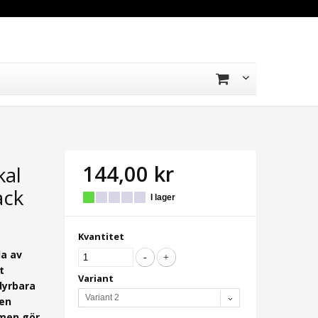
144,00 kr
kal
ack
I lager
Kvantitet
a av
t
Variant
dyrbara
Variant 2
ven
amen gör