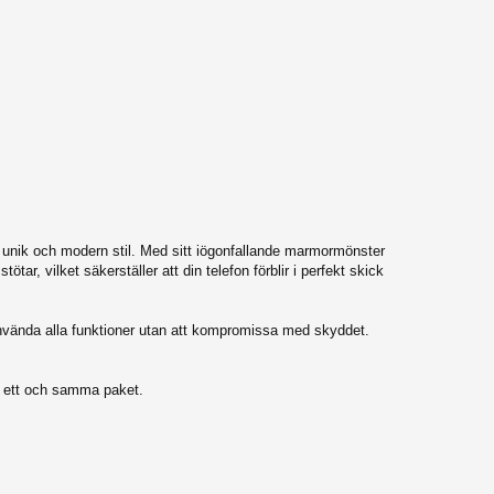
n unik och modern stil. Med sitt iögonfallande marmormönster
ar, vilket säkerställer att din telefon förblir i perfekt skick
n använda alla funktioner utan att kompromissa med skyddet.
 i ett och samma paket.