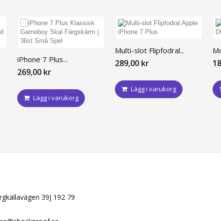
Multi-slot Flipfodral...
Mo
iPhone 7 Plus...
289,00 kr
18
269,00 kr
Lägg i varukorg
Lägg i varukorg
N
ergkällavägen 39J 192 79