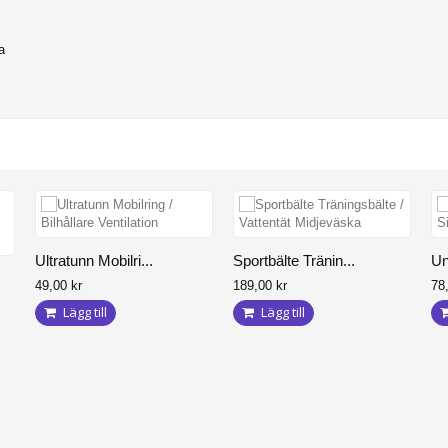
a
Ultratunn Mobilri...
Sportbälte Tränin...
Un
49,00 kr
189,00 kr
78
Lägg till
Lägg till