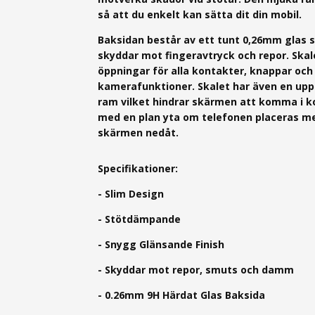
så att du enkelt kan sätta dit din mobil.
Baksidan består av e
tt tunt 0,26mm g
las 
skyddar mot fingeravtryck och repor.
Skal
öppningar för alla kontakter, knappar och
kamerafunktioner.
Skalet har även en upp
ram vilket hindrar skärmen att komma i k
med en plan yta om telefonen placeras m
skärmen nedåt.
Specifikationer:
- Slim Design
- Stötdämpande
- Snygg Glänsande Finish
- Skyddar mot repor, smuts och damm
- 0.26mm 9H Härdat Glas Baksida