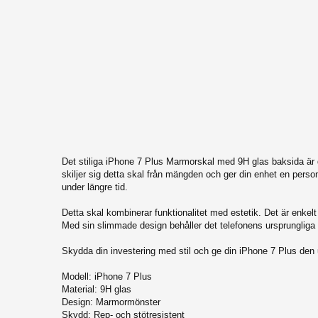
iPhone 11
iPhone 11 Pro
iPhone XR
iPhone XS Max
iPhone XS
iPhone X
iPhone 7 Plus
iPhone 7
Det stiliga iPhone 7 Plus Marmorskal med 9H glas baksida är d
iPhone 8 Plus
skiljer sig detta skal från mängden och ger din enhet en personl
under längre tid.
iPhone 8
Detta skal kombinerar funktionalitet med estetik. Det är enkel
iPhone 6 Plus / 6S Plus
Med sin slimmade design behåller det telefonens ursprungliga f
iPhone 6/6S
Skydda din investering med stil och ge din iPhone 7 Plus den 
Modell: iPhone 7 Plus
Material: 9H glas
Design: Marmormönster
Skydd: Rep- och stötresistent