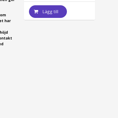
Lägg till
som
et har
höjd
ontakt
ed