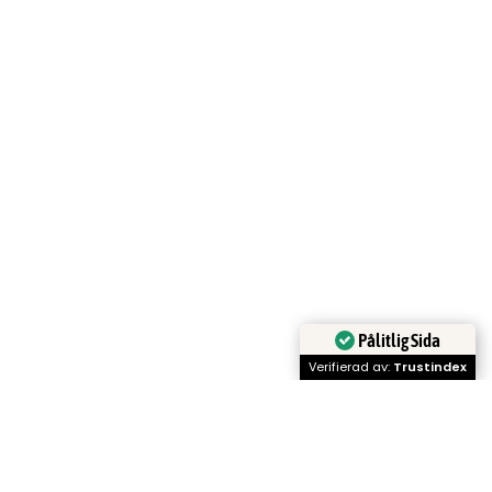
Pålitlig Sida
Verifierad av:
Trustindex