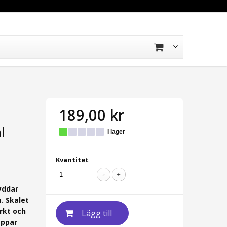
189,00 kr
l
I lager
Kvantitet
yddar
m.
Skalet
rkt och
Lägg till
appar