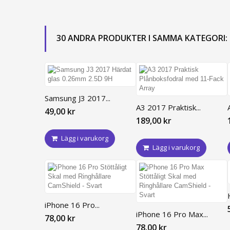
iPhone 11 Pro
iPhone XR
30 ANDRA PRODUKTER I SAMMA KATEGORI:
iPhone XS Max
iPhone XS
iPhone X
iPhone 7 Plus
Samsung J3 2017...
iPhone 7
A3 2017 Praktisk...
49,00 kr
iPhone 8 Plus
189,00 kr
iPhone 8
Lägg i varukorg
iPhone 6 Plus / 6S Plus
Lägg i varukorg
iPhone 6/6S
iPhone 16 Pro...
iPhone 16 Pro Max...
78,00 kr
78,00 kr