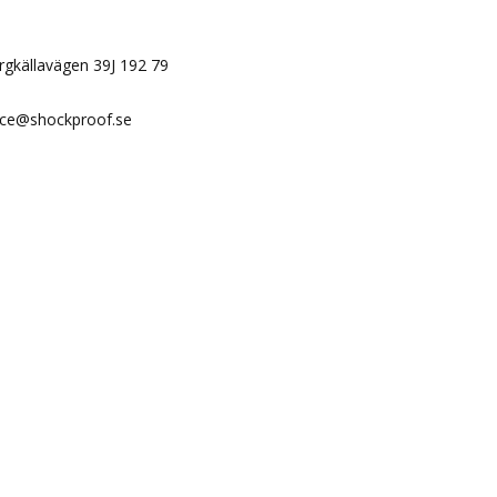
N
ergkällavägen 39J 192 79
ice@shockproof.se