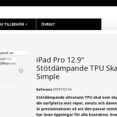
H TILLBEHÖR
ÖVRIGT
CH
 38mm
iPad Pro 12.9"
 40mm
Stötdämpande TPU Ska
 41mm
 42mm
Simple
 44mm
 45mm
Referens
2973172114
49mm Ultra
Stötdämpande ultratunn TPU skal som sk
din surfplatta mot repor, smuts och dam
är precisionskuret så att den passar utmä
har även öppningar för alla kontakter, kn