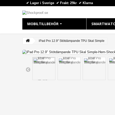
✔ Lager i Sverige ✔ Frakt: 29kr
✔
Klarna
MOBILTILLBEHÖR
SMARTWATC
IPHONE
APPLE WAT
iPad Pro 12.9" Stötdämpande TPU Skal Simple
View larger
iPhone 16 Plus
Apple Watch
iPhone 16 Pro Max
Apple Watch
iPhone 16 Pro
Apple Watch
iPhone 16
Apple Watch
iPhone 15 Pro Max
Apple Watch
iPhone 15 Pro
Apple Watch
iPhone 15 Plus
Apple Watch 
iPhone 15
iPhone 14 Pro Max