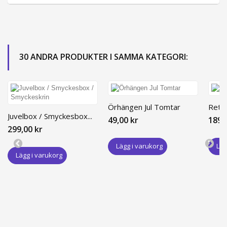
30 ANDRA PRODUKTER I SAMMA KATEGORI:
Örhängen Jul Tomtar
Retr
Juvelbox / Smyckesbox...
49,00 kr
189,
299,00 kr
Lägg i varukorg
Läg
Lägg i varukorg