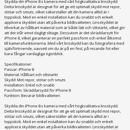
Skydda din iPhone 8:s kamera med vårt högkvalitativa linsskydd.
Detta linsskydd är designat för att ge ett optimalt skydd mot repor,
stötar och smuts, vilket säkerställer att din kamera alltid är i
toppskick. Med en enkel installation kan du snabbt och enkelt
applicera skyddet utan att påverka bildkvaliteten. Linsskyddet är
tillverkat av hållbart material som är både lätt och slitstarkt, vilket gör
att det står emot dagligt slitage. Dessutom är det skräddarsytt för
iPhone 8, vilket garanterar en perfekt passform och enkel åtkomst
till kamerafunktionerna. Med vårt linsskydd kan du fotografera med
självförtroende, oavsett om du är på en fest, på resande fot eller
bara fångar vardagliga ögonblick.
Specifikationer:
Passar: iPhone 8
Material: Hållbart och slitstarkt
Skydd: Mot repor, stötar och smuts
Installation: Enkel och snabb
Passform: Skräddarsydd för iPhone 8
Funktion: Bevarar bildkvaliteten
Skydda din iPhone 8:s kamera med vårt högkvalitativa linsskydd.
Detta linsskydd är designat för att ge ett optimalt skydd mot repor,
stötar och smuts, vilket säkerställer att din kamera alltid är i
toppskick. Med en enkel installation kan du snabbt och enkelt
applicera skyddet utan att påverka bildkvaliteten. Linsskyddet är