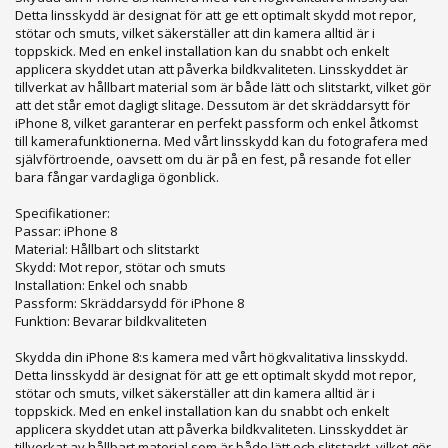
Detta linsskydd är designat för att ge ett optimalt skydd mot repor,
stötar och smuts, vilket säkerställer att din kamera alltid är i
toppskick. Med en enkel installation kan du snabbt och enkelt
applicera skyddet utan att påverka bildkvaliteten. Linsskyddet är
tillverkat av hållbart material som är både lätt och slitstarkt, vilket gör
att det står emot dagligt slitage. Dessutom är det skräddarsytt för
iPhone 8, vilket garanterar en perfekt passform och enkel åtkomst
till kamerafunktionerna. Med vårt linsskydd kan du fotografera med
självförtroende, oavsett om du är på en fest, på resande fot eller
bara fångar vardagliga ögonblick.
Specifikationer:
Passar: iPhone 8
Material: Hållbart och slitstarkt
Skydd: Mot repor, stötar och smuts
Installation: Enkel och snabb
Passform: Skräddarsydd för iPhone 8
Funktion: Bevarar bildkvaliteten
Skydda din iPhone 8:s kamera med vårt högkvalitativa linsskydd.
Detta linsskydd är designat för att ge ett optimalt skydd mot repor,
stötar och smuts, vilket säkerställer att din kamera alltid är i
toppskick. Med en enkel installation kan du snabbt och enkelt
applicera skyddet utan att påverka bildkvaliteten. Linsskyddet är
tillverkat av hållbart material som är både lätt och slitstarkt, vilket gör