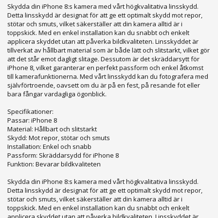
Skydda din iPhone 8:s kamera med vårt högkvalitativa linsskydd.
Detta linsskydd är designat för att ge ett optimalt skydd mot repor,
stötar och smuts, vilket säkerställer att din kamera alltid är i
toppskick. Med en enkel installation kan du snabbt och enkelt
applicera skyddet utan att påverka bildkvaliteten. Linsskyddet är
tillverkat av hållbart material som är både lätt och slitstarkt, vilket gör
att det står emot dagligt slitage. Dessutom är det skräddarsytt för
iPhone 8, vilket garanterar en perfekt passform och enkel åtkomst
till kamerafunktionerna. Med vårt linsskydd kan du fotografera med
självförtroende, oavsett om du är på en fest, på resande fot eller
bara fångar vardagliga ögonblick.
Specifikationer:
Passar: iPhone 8
Material: Hållbart och slitstarkt
Skydd: Mot repor, stötar och smuts
Installation: Enkel och snabb
Passform: Skräddarsydd för iPhone 8
Funktion: Bevarar bildkvaliteten
Skydda din iPhone 8:s kamera med vårt högkvalitativa linsskydd.
Detta linsskydd är designat för att ge ett optimalt skydd mot repor,
stötar och smuts, vilket säkerställer att din kamera alltid är i
toppskick. Med en enkel installation kan du snabbt och enkelt
applicera skyddet utan att påverka bildkvaliteten. Linsskyddet är