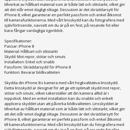
tillverkat av hållbart material som är både lätt och slitstarkt, vilket gör
att det står emot dagligt slitage. Dessutom är det skräddarsytt för
iPhone 8, vilket garanterar en perfekt passform och enkel åtkomst
till kamerafunktionerna. Med vårt linsskydd kan du fotografera med
självförtroende, oavsett om du är på en fest, på resande fot eller
bara fångar vardagliga ögonblick.
Specifikationer:
Passar: iPhone 8
Material: Hållbart och slitstarkt
Skydd: Mot repor, stötar och smuts
Installation: Enkel och snabb
Passform: Skräddarsydd för iPhone 8
Funktion: Bevarar bildkvaliteten
Skydda din iPhone 8:s kamera med vårt högkvalitativa linsskydd.
Detta linsskydd är designat för att ge ett optimalt skydd mot repor,
stötar och smuts, vilket säkerställer att din kamera alltid är i
toppskick. Med en enkel installation kan du snabbt och enkelt
applicera skyddet utan att påverka bildkvaliteten. Linsskyddet är
tillverkat av hållbart material som är både lätt och slitstarkt, vilket gör
att det står emot dagligt slitage. Dessutom är det skräddarsytt för
iPhone 8, vilket garanterar en perfekt passform och enkel åtkomst
till kamerafunktionerna. Med vårt linsskydd kan du fotografera med
självförtroende, oavsett om du är på en fest, på resande fot eller