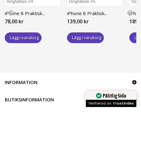
iPhone 8 Praktisk...
iPhone 8 Praktisk...
iPhon
78,00 kr
139,00 kr
189,
Lägg i varukorg
Lägg i varukorg
Läg
INFORMATION
Pålitlig Sida
BUTIKSINFORMATION
Verifierad av:
Trustindex