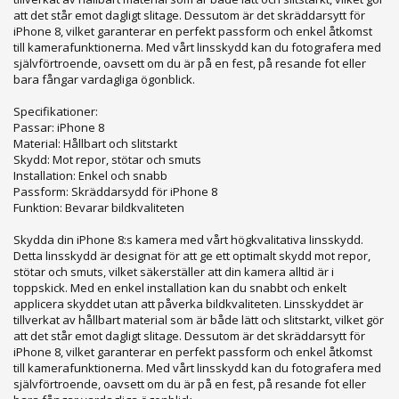
att det står emot dagligt slitage. Dessutom är det skräddarsytt för
iPhone 8, vilket garanterar en perfekt passform och enkel åtkomst
till kamerafunktionerna. Med vårt linsskydd kan du fotografera med
självförtroende, oavsett om du är på en fest, på resande fot eller
bara fångar vardagliga ögonblick.
Specifikationer:
Passar: iPhone 8
Material: Hållbart och slitstarkt
Skydd: Mot repor, stötar och smuts
Installation: Enkel och snabb
Passform: Skräddarsydd för iPhone 8
Funktion: Bevarar bildkvaliteten
Skydda din iPhone 8:s kamera med vårt högkvalitativa linsskydd.
Detta linsskydd är designat för att ge ett optimalt skydd mot repor,
stötar och smuts, vilket säkerställer att din kamera alltid är i
toppskick. Med en enkel installation kan du snabbt och enkelt
applicera skyddet utan att påverka bildkvaliteten. Linsskyddet är
tillverkat av hållbart material som är både lätt och slitstarkt, vilket gör
att det står emot dagligt slitage. Dessutom är det skräddarsytt för
iPhone 8, vilket garanterar en perfekt passform och enkel åtkomst
till kamerafunktionerna. Med vårt linsskydd kan du fotografera med
självförtroende, oavsett om du är på en fest, på resande fot eller