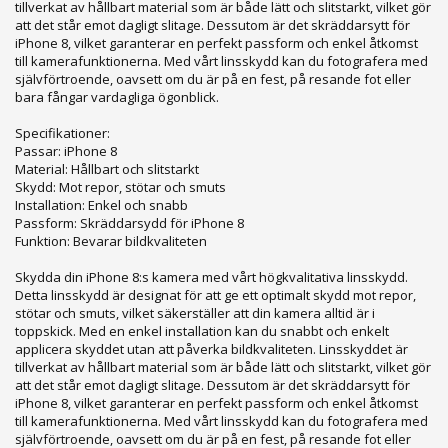
tillverkat av hållbart material som är både lätt och slitstarkt, vilket gör
att det står emot dagligt slitage. Dessutom är det skräddarsytt för
iPhone 8, vilket garanterar en perfekt passform och enkel åtkomst
till kamerafunktionerna. Med vårt linsskydd kan du fotografera med
självförtroende, oavsett om du är på en fest, på resande fot eller
bara fångar vardagliga ögonblick.
Specifikationer:
Passar: iPhone 8
Material: Hållbart och slitstarkt
Skydd: Mot repor, stötar och smuts
Installation: Enkel och snabb
Passform: Skräddarsydd för iPhone 8
Funktion: Bevarar bildkvaliteten
Skydda din iPhone 8:s kamera med vårt högkvalitativa linsskydd.
Detta linsskydd är designat för att ge ett optimalt skydd mot repor,
stötar och smuts, vilket säkerställer att din kamera alltid är i
toppskick. Med en enkel installation kan du snabbt och enkelt
applicera skyddet utan att påverka bildkvaliteten. Linsskyddet är
tillverkat av hållbart material som är både lätt och slitstarkt, vilket gör
att det står emot dagligt slitage. Dessutom är det skräddarsytt för
iPhone 8, vilket garanterar en perfekt passform och enkel åtkomst
till kamerafunktionerna. Med vårt linsskydd kan du fotografera med
självförtroende, oavsett om du är på en fest, på resande fot eller