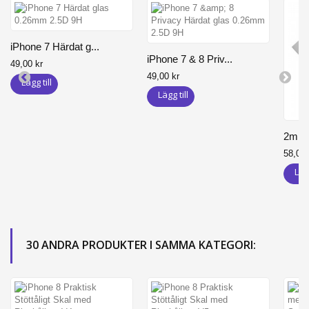
iPhone 7 Härdat g...
iPhone 7 & 8 Priv...
49,00 kr
49,00 kr
Lägg till
Lägg till
2m Sli
58,00 
Lägg
30 ANDRA PRODUKTER I SAMMA KATEGORI: