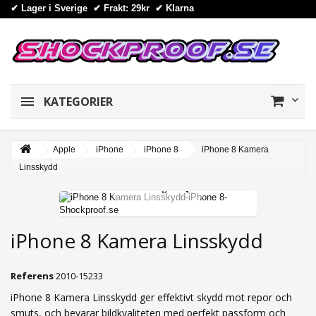
✔ Lager i Sverige ✔ Frakt: 29kr
✔
Klarna
KATEGORIER
Apple
iPhone
iPhone 8
iPhone 8 Kamera
Linsskydd
View larger
iPhone 8 Kamera Linsskydd
Referens
2010-15233
iPhone 8 Kamera Linsskydd ger effektivt skydd mot repor och
smuts, och bevarar bildkvaliteten med perfekt passform och